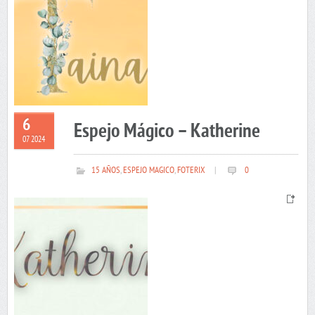
6
Espejo Mágico – Katherine
07 2024
15 AÑOS
,
ESPEJO MAGICO
,
FOTERIX
|
0