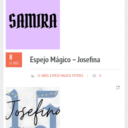
8
Espejo Mágico – Josefina
12 2023
15 AÑOS
,
ESPEJO MAGICO
,
FOTERIX
|
0