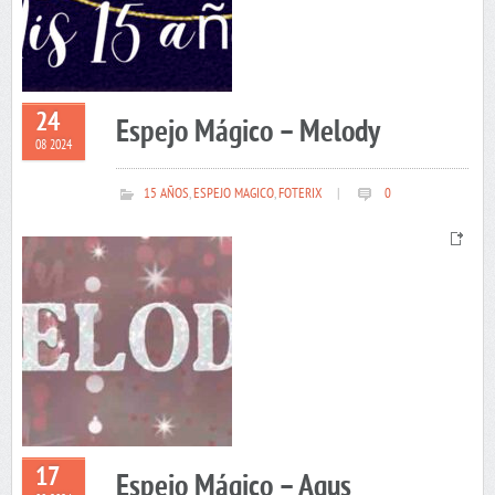
24
Espejo Mágico – Melody
08 2024
15 AÑOS
,
ESPEJO MAGICO
,
FOTERIX
|
0
17
Espejo Mágico – Agus