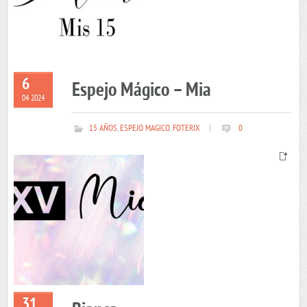
6
Espejo Mágico – Mia
04 2024
15 AÑOS
,
ESPEJO MAGICO
,
FOTERIX
|
0
31