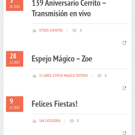
5
139 Aniversario Cerrito –
05 2026
Transmisión en vivo
OTROS EVENTOS
|
0
28
Espejo Mágico – Zoe
12 2025
15 AÑOS
,
ESPEJO MAGICO
,
FOTERIX
|
0
9
Felices Fiestas!
12 2025
SIN CATEGORÍA
|
0