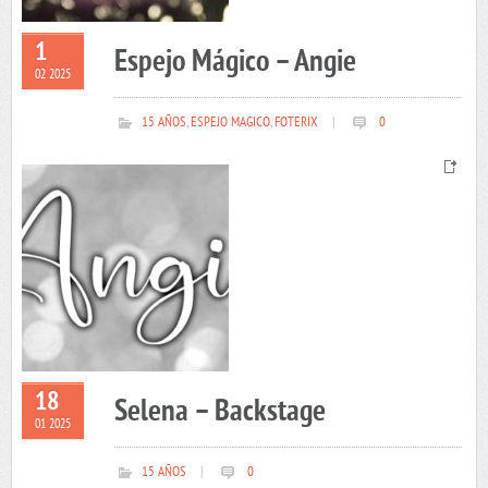
1
Espejo Mágico – Angie
02 2025
15 AÑOS
,
ESPEJO MAGICO
,
FOTERIX
|
0
18
Selena – Backstage
01 2025
15 AÑOS
|
0