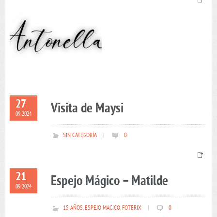
27
Visita de Maysi
09 2024
SIN CATEGORÍA
|
0
21
Espejo Mágico – Matilde
09 2024
15 AÑOS
,
ESPEJO MAGICO
,
FOTERIX
|
0