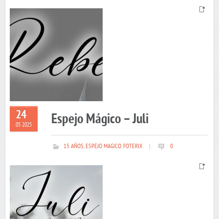
24
Espejo Mágico – Juli
05 2025
15 AÑOS
,
ESPEJO MAGICO
,
FOTERIX
|
0