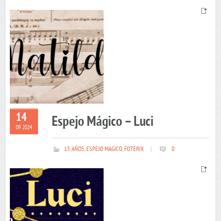
14
Espejo Mágico – Luci
09 2024
15 AÑOS
,
ESPEJO MAGICO
,
FOTERIX
|
0