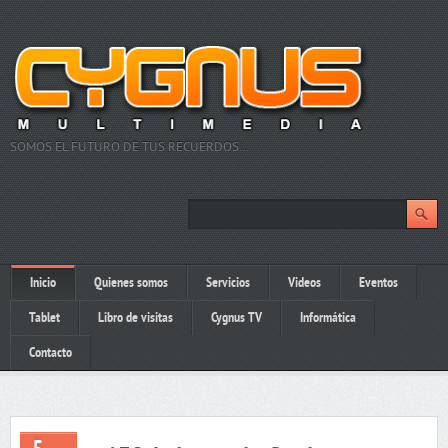
SOMOS EL FUTURO DE TUS RECUERDOS…
Inicio
Quienes somos
Servicios
Videos
Eventos
Tablet
Libro de visitas
Cygnus TV
Informática
Contacto