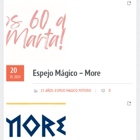
20
Espejo Mágico – More
01 2024
15 AÑOS
,
ESPEJO MAGICO
,
FOTERIX
|
0