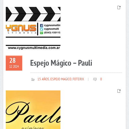
28
Espejo Mágico – Pauli
12 2024
15 AÑOS
,
ESPEJO MAGICO
,
FOTERIX
|
0