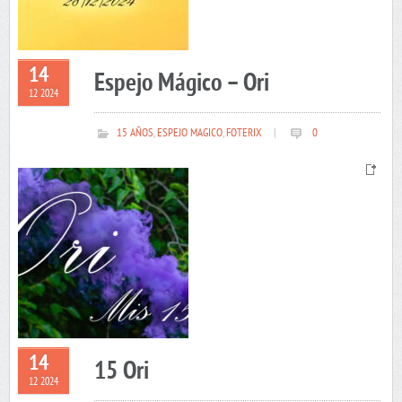
14
Espejo Mágico – Ori
12 2024
15 AÑOS
,
ESPEJO MAGICO
,
FOTERIX
|
0
14
15 Ori
12 2024