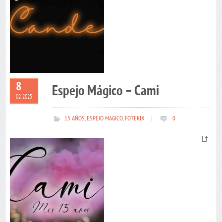
8
Espejo Mágico – Cami
02 2025
15 AÑOS
,
ESPEJO MAGICO
,
FOTERIX
|
0