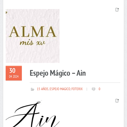
30
Espejo Mágico – Ain
04 2024
15 AÑOS
,
ESPEJO MAGICO
,
FOTERIX
|
0