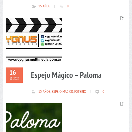
15 AÑOS
|
0
16
Espejo Mágico – Paloma
11 2024
15 AÑOS
,
ESPEJO MAGICO
,
FOTERIX
|
0