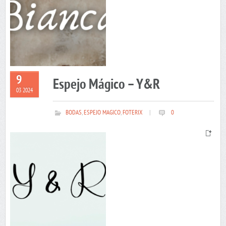
9
Espejo Mágico – Y&R
03 2024
BODAS
,
ESPEJO MAGICO
,
FOTERIX
|
0