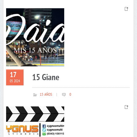
17
15 Giane
05 2024
15 AÑOS
|
0