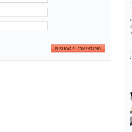
t
L
P
D
s
L
C
c