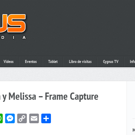
Videos
Eventos
Tablet
Libro de visitas
Cygnus TV
Inf
n y Melissa – Frame Capture
book
itter
WhatsApp
Messenger
Copy
Email
Compartir
Link
M