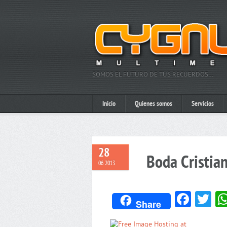
SOMOS EL FUTURO DE TUS RECUERDOS…
Inicio
Quienes somos
Servicios
28
Boda Cristia
06 2013
Face
Tw
Share