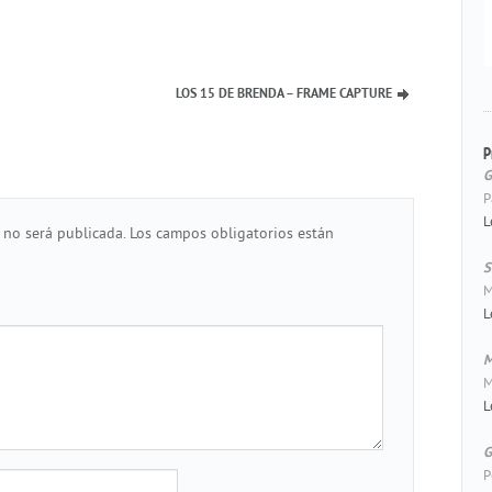
LOS 15 DE BRENDA – FRAME CAPTURE
P
G
P
L
 no será publicada.
Los campos obligatorios están
S
M
L
M
M
L
G
P