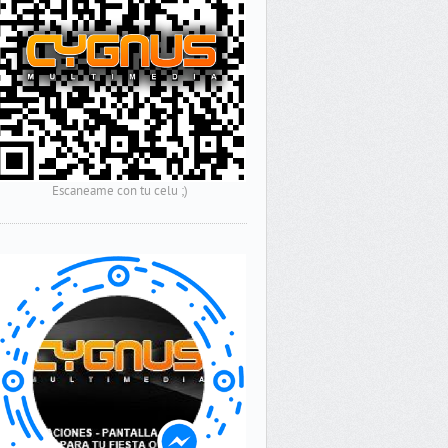
Escaneame con tu celu ;)