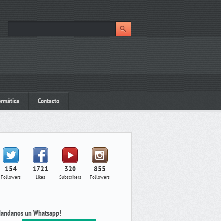
ormática
Contacto
154
1721
320
855
Followers
Likes
Subscribers
Followers
andanos un Whatsapp!