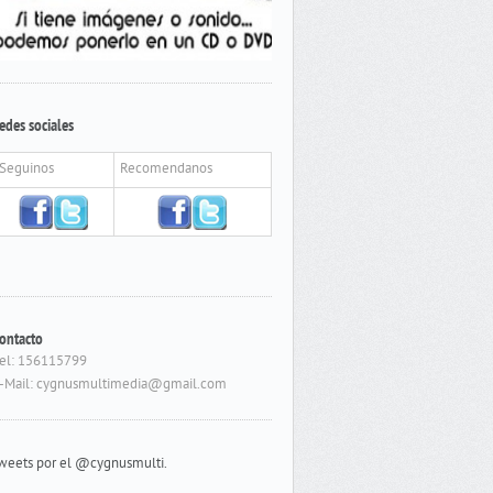
edes sociales
Seguinos
Recomendanos
ontacto
el: 156115799
-Mail: cygnusmultimedia@gmail.com
weets por el @cygnusmulti.