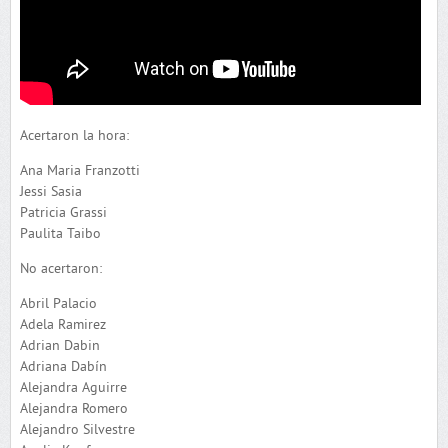
Acertaron la hora:
Ana Maria Franzotti
Jessi Sasia
Patricia Grassi
Paulita Taibo
No acertaron:
Abril Palacio
Adela Ramirez
Adrian Dabin
Adriana Dabín
Alejandra Aguirre
Alejandra Romero
Alejandro Silvestre