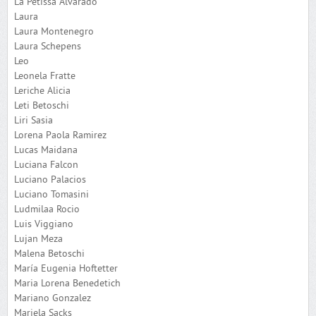
La Petissa Alvarado
Laura
Laura Montenegro
Laura Schepens
Leo
Leonela Fratte
Leriche Alicia
Leti Betoschi
Liri Sasia
Lorena Paola Ramirez
Lucas Maidana
Luciana Falcon
Luciano Palacios
Luciano Tomasini
Ludmilaa Rocio
Luis Viggiano
Lujan Meza
Malena Betoschi
María Eugenia Hoftetter
Maria Lorena Benedetich
Mariano Gonzalez
Mariela Sacks