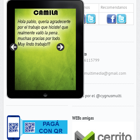
Seguinos
Recomendanos
Contacto
Cel: 156115799
E-Mail:
cygnusmultimedia@gmail.com
Tweets por el @cygnusmulti.
WEBs amigas