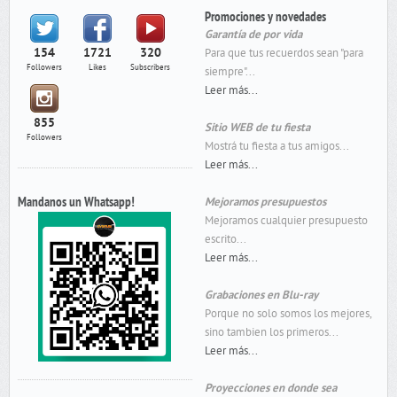
Promociones y novedades
Garantía de por vida
154
1721
320
Para que tus recuerdos sean "para
Followers
Likes
Subscribers
siempre"...
Leer más...
855
Sitio WEB de tu fiesta
Followers
Mostrá tu fiesta a tus amigos...
Leer más...
Mandanos un Whatsapp!
Mejoramos presupuestos
Mejoramos cualquier presupuesto
escrito...
Leer más...
Grabaciones en Blu-ray
Porque no solo somos los mejores,
sino tambien los primeros...
Leer más...
Proyecciones en donde sea