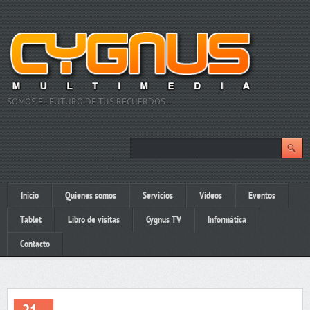
SOMOS EL FUTURO DE TUS RECUERDOS…
Inicio
Quienes somos
Servicios
Videos
Eventos
Tablet
Libro de visitas
Cygnus TV
Informática
Contacto