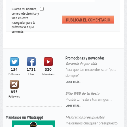
Guarda mi nombre,
correo electrónico y
web en este
navegador para la
próxima vez que
comente.
Promociones y novedades
Garantía de por vida
154
1721
320
Para que tus recuerdos sean "para
Followers
Likes
Subscribers
siempre"...
Leer más...
855
Sitio WEB de tu fiesta
Followers
Mostrá tu fiesta a tus amigos...
Leer más...
Mandanos un Whatsapp!
Mejoramos presupuestos
Mejoramos cualquier presupuesto