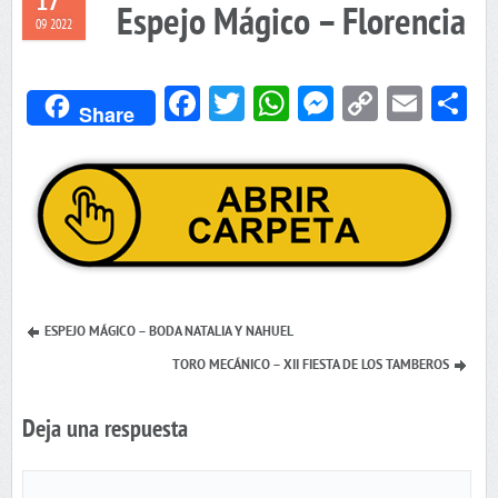
17
Espejo Mágico – Florencia
09 2022
Facebook
Twitter
WhatsApp
Messenger
Copy
Emai
C
Share
Link
ESPEJO MÁGICO – BODA NATALIA Y NAHUEL
TORO MECÁNICO – XII FIESTA DE LOS TAMBEROS
Deja una respuesta