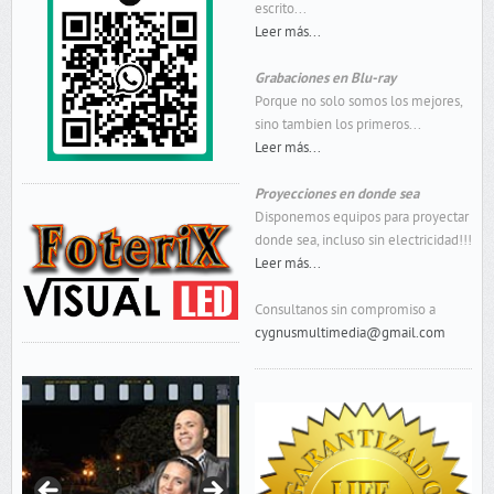
escrito...
Leer más...
Grabaciones en Blu-ray
Porque no solo somos los mejores,
sino tambien los primeros...
Leer más...
Proyecciones en donde sea
Disponemos equipos para proyectar
donde sea, incluso sin electricidad!!!
Leer más...
Consultanos sin compromiso a
cygnusmultimedia@gmail.com