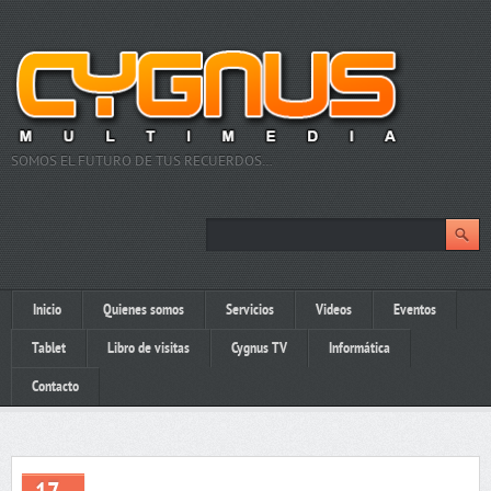
SOMOS EL FUTURO DE TUS RECUERDOS…
Inicio
Quienes somos
Servicios
Videos
Eventos
Tablet
Libro de visitas
Cygnus TV
Informática
Contacto