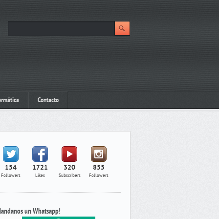
ormática
Contacto
154
1721
320
855
Followers
Likes
Subscribers
Followers
andanos un Whatsapp!