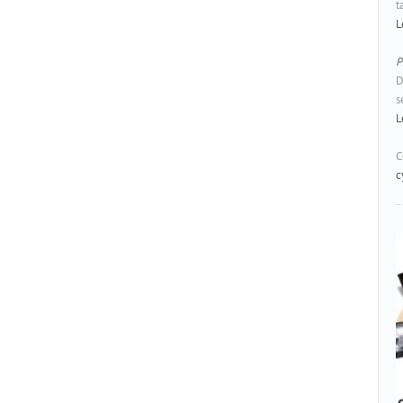
t
L
P
D
s
L
C
c