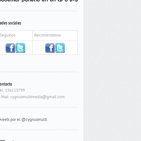
edes sociales
Seguinos
Recomendanos
ontacto
el: 156115799
-Mail: cygnusmultimedia@gmail.com
weets por el @cygnusmulti.