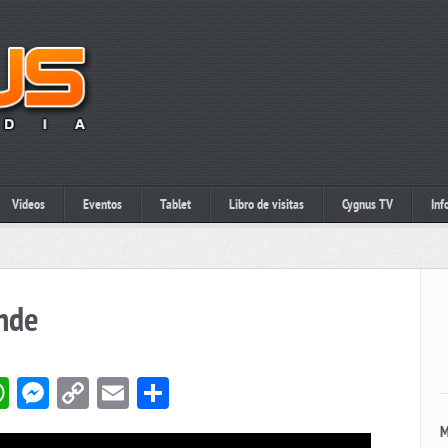
Videos
Eventos
Tablet
Libro de visitas
Cygnus TV
Inf
nde
book
itter
WhatsApp
Messenger
Copy
Email
Compartir
Link
M