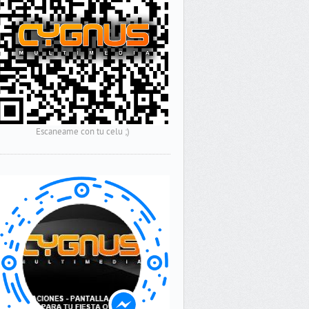
Escaneame con tu celu ;)