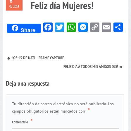
8
Feliz día Mujeres!
03 2014
Facebook
Twitter
WhatsApp
Messenger
Copy
Emai
C
Share
Link
LOS 15 DE NATI – FRAME CAPTURE
FELIZ DÍA A TODOS MIS AMIGOS DJS!
Deja una respuesta
Tu dirección de correo electrónico no será publicada.
Los
*
campos obligatorios están marcados con
*
Comentario