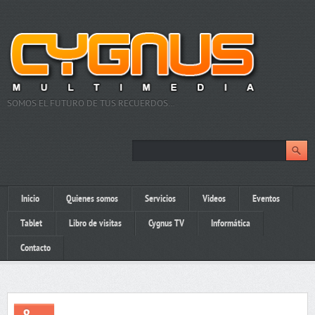
SOMOS EL FUTURO DE TUS RECUERDOS…
Inicio
Quienes somos
Servicios
Videos
Eventos
Tablet
Libro de visitas
Cygnus TV
Informática
Contacto