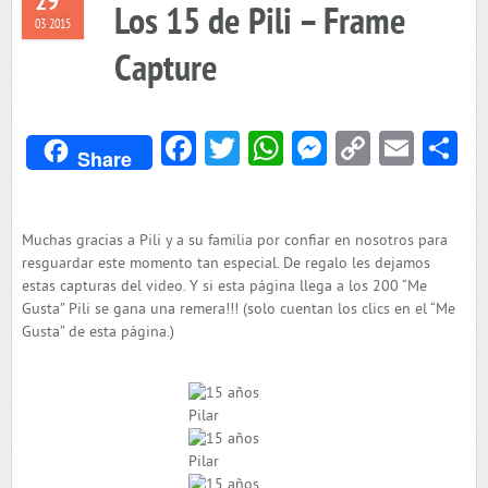
29
Los 15 de Pili – Frame
03 2015
Capture
Facebook
Twitter
WhatsApp
Messenger
Copy
Emai
C
Share
Link
Muchas gracias a Pili y a su familia por confiar en nosotros para
resguardar este momento tan especial. De regalo les dejamos
estas capturas del video. Y si esta página llega a los 200 “Me
Gusta” Pili se gana una remera!!! (solo cuentan los clics en el “Me
Gusta” de esta página.)