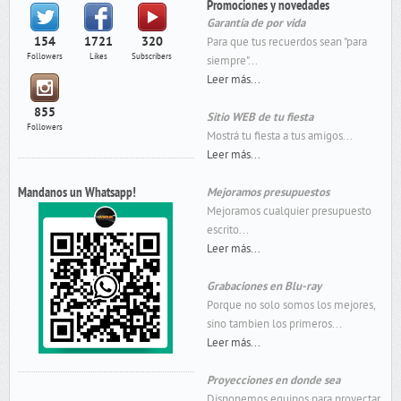
Promociones y novedades
Garantía de por vida
154
1721
320
Para que tus recuerdos sean "para
Followers
Likes
Subscribers
siempre"...
Leer más...
855
Sitio WEB de tu fiesta
Followers
Mostrá tu fiesta a tus amigos...
Leer más...
Mandanos un Whatsapp!
Mejoramos presupuestos
Mejoramos cualquier presupuesto
escrito...
Leer más...
Grabaciones en Blu-ray
Porque no solo somos los mejores,
sino tambien los primeros...
Leer más...
Proyecciones en donde sea
Disponemos equipos para proyectar