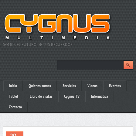
SOMOS EL FUTURO DE TUS RECUERDOS…
Inicio
Quienes somos
Servicios
Videos
Eventos
Tablet
Libro de visitas
Cygnus TV
Informática
Contacto