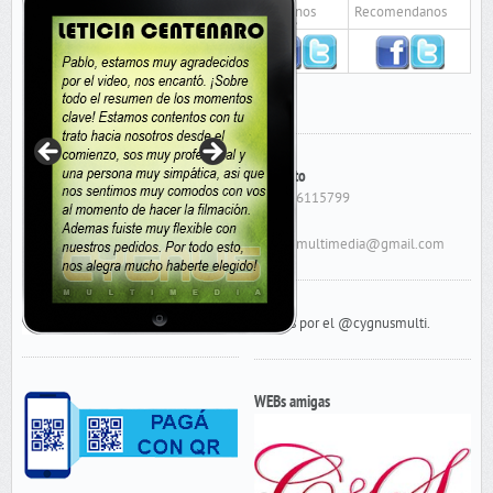
Seguinos
Recomendanos
Contacto
Cel: 156115799
E-Mail:
cygnusmultimedia@gmail.com
Tweets por el @cygnusmulti.
WEBs amigas