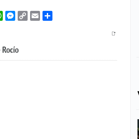
book
itter
WhatsApp
Messenger
Copy
Email
Compartir
Link
 Rocío