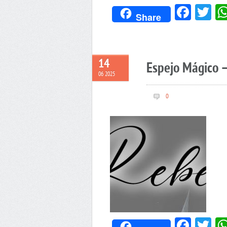
Face
Tw
Share
14
Espejo Mágico 
06 2025
0
Face
Tw