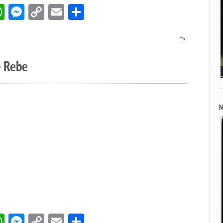
book
itter
WhatsApp
Messenger
Copy
Email
Compartir
Link
– Rebe
N
book
itter
WhatsApp
Messenger
Copy
Email
Compartir