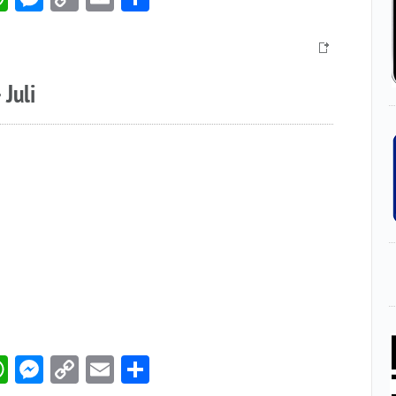
Link
 Juli
book
itter
WhatsApp
Messenger
Copy
Email
Compartir