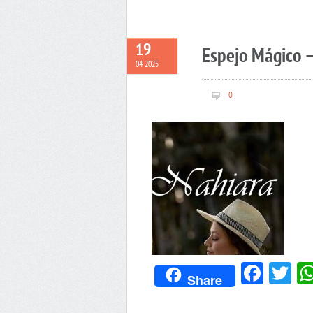
19
Espejo Mágico 
04 2025
0
Face
Tw
Share