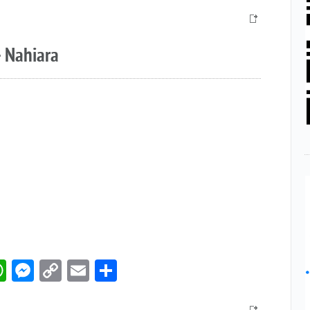
Link
– Nahiara
book
itter
WhatsApp
Messenger
Copy
Email
Compartir
Link