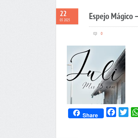
22
Espejo Mágico –
03 2025
0
Face
Tw
Share