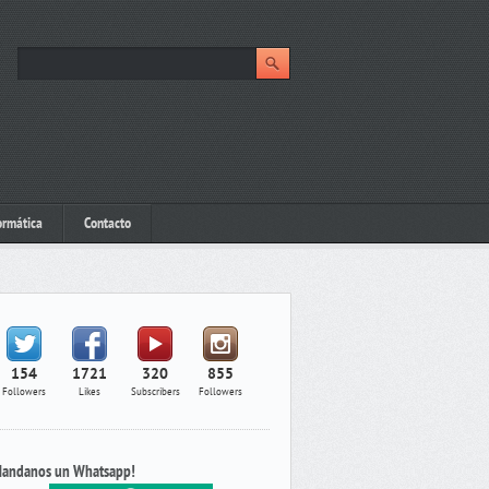
ormática
Contacto
154
1721
320
855
Followers
Likes
Subscribers
Followers
andanos un Whatsapp!