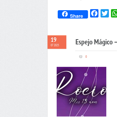
Face
Tw
Share
19
Espejo Mágico –
07 2025
0