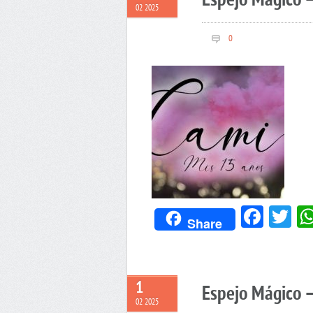
Espejo Mágico 
02 2025
0
Face
Tw
Share
1
Espejo Mágico –
02 2025