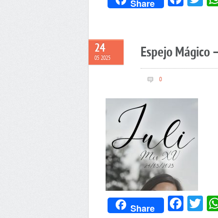
Share
24
Espejo Mágico –
05 2025
0
Face
Tw
Share