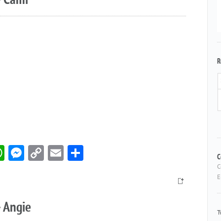
– Cami
R
book
itter
WhatsApp
Messenger
Copy
Email
Compartir
C
Link
C
E
 Angie
T