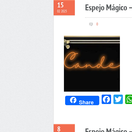
15
Espejo Mágico 
02 2025
0
Face
Tw
Share
8