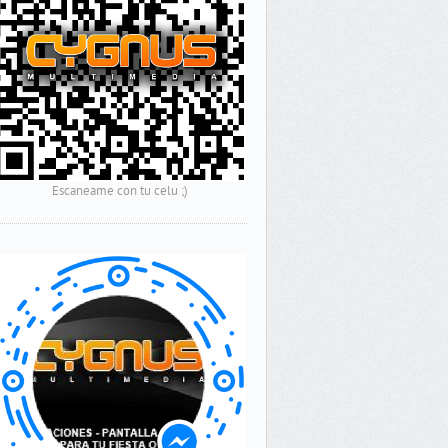
Escaneame con tu celu ;)