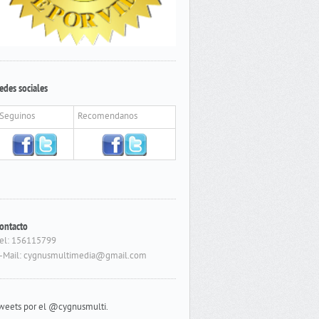
edes sociales
Seguinos
Recomendanos
ontacto
el: 156115799
-Mail: cygnusmultimedia@gmail.com
weets por el @cygnusmulti.