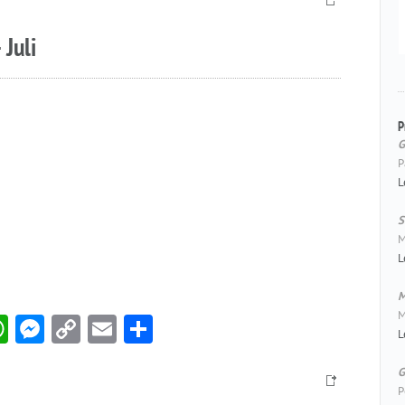
 Juli
P
G
P
L
S
M
L
M
M
book
itter
WhatsApp
Messenger
Copy
Email
Compartir
L
Link
G
P