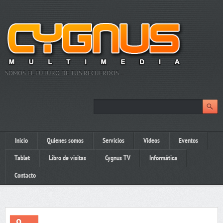
SOMOS EL FUTURO DE TUS RECUERDOS…
Inicio
Quienes somos
Servicios
Videos
Eventos
Tablet
Libro de visitas
Cygnus TV
Informática
Contacto