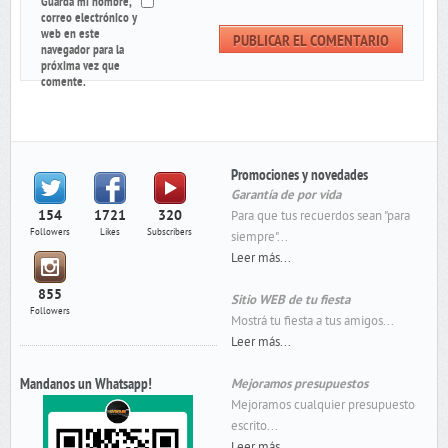
Guarda mi nombre,
correo electrónico y
web en este
navegador para la
próxima vez que
comente.
Promociones y novedades
Garantía de por vida
154
1721
320
Para que tus recuerdos sean "para
Followers
Likes
Subscribers
siempre"...
Leer más...
855
Sitio WEB de tu fiesta
Followers
Mostrá tu fiesta a tus amigos...
Leer más...
Mandanos un Whatsapp!
Mejoramos presupuestos
Mejoramos cualquier presupuesto
escrito...
Leer más...