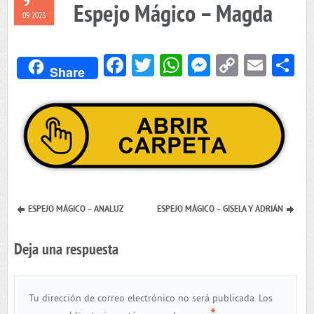
9
Espejo Mágico – Magda
09 2023
Facebook
Twitter
WhatsApp
Messenger
Copy
Emai
C
Share
Link
ESPEJO MÁGICO – ANALUZ
ESPEJO MÁGICO – GISELA Y ADRIÁN
Deja una respuesta
Tu dirección de correo electrónico no será publicada.
Los