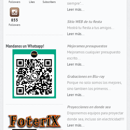
Followers
Likes
Subscribers
siempre"...
Leer más...
855
Sitio WEB de tu fiesta
Followers
Mostrá tu fiesta a tus amigos...
Leer más...
Mandanos un Whatsapp!
Mejoramos presupuestos
Mejoramos cualquier presupuesto
escrito...
Leer más...
Grabaciones en Blu-ray
Porque no solo somos los mejores,
sino tambien los primeros...
Leer más...
Proyecciones en donde sea
Disponemos equipos para proyectar
donde sea, incluso sin electricidad!!!
Leer más...