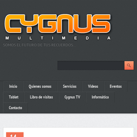
SOMOS EL FUTURO DE TUS RECUERDOS…
Inicio
Quienes somos
Servicios
Videos
Eventos
Tablet
Libro de visitas
Cygnus TV
Informática
Contacto