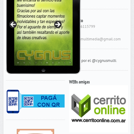
Contacto
Cel: 156115799
E-Mail:
cygnusmultimedia@gmail.com
Tweets por el @cygnusmulti.
WEBs amigas