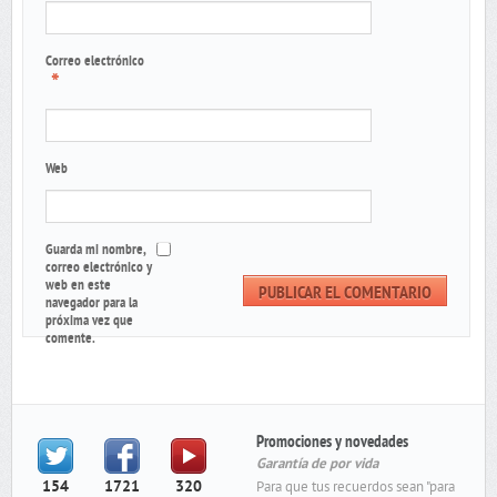
Correo electrónico
*
Web
Guarda mi nombre,
correo electrónico y
web en este
navegador para la
próxima vez que
comente.
Promociones y novedades
Garantía de por vida
154
1721
320
Para que tus recuerdos sean "para