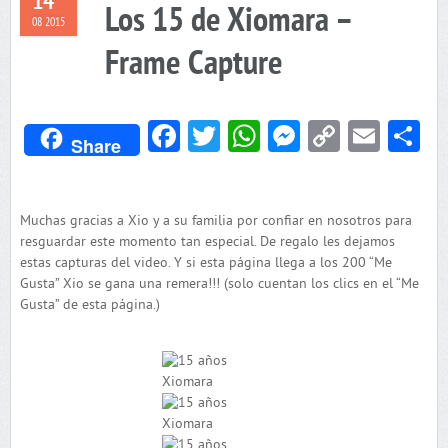
14
Los 15 de Xiomara –
08 2015
Frame Capture
Facebook
Twitter
WhatsApp
Messenger
Copy
Emai
C
Share
Link
Muchas gracias a Xio y a su familia por confiar en nosotros para
resguardar este momento tan especial. De regalo les dejamos
estas capturas del video. Y si esta página llega a los 200 “Me
Gusta” Xio se gana una remera!!! (solo cuentan los clics en el “Me
Gusta” de esta página.)