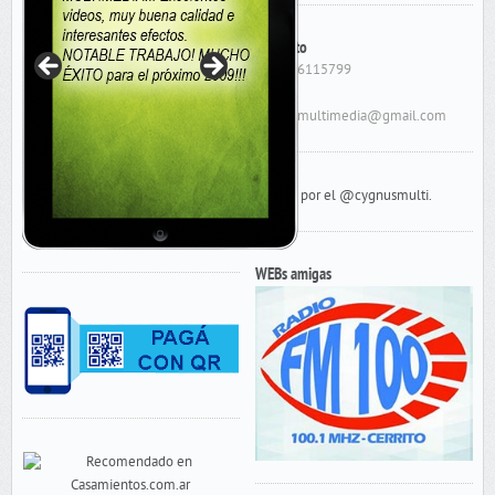
Contacto
Cel: 156115799
E-Mail:
cygnusmultimedia@gmail.com
Tweets por el @cygnusmulti.
WEBs amigas