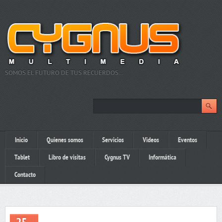
SOMOS EL FUTURO DE TUS RECUERDOS…
Inicio
Quienes somos
Servicios
Videos
Eventos
Tablet
Libro de visitas
Cygnus TV
Informática
Contacto