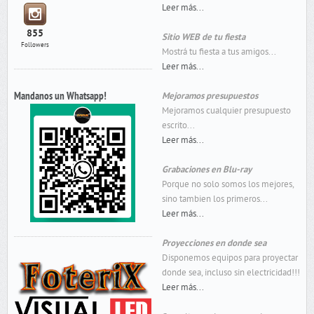
Leer más...
855
Sitio WEB de tu fiesta
Followers
Mostrá tu fiesta a tus amigos...
Leer más...
Mandanos un Whatsapp!
Mejoramos presupuestos
Mejoramos cualquier presupuesto
escrito...
Leer más...
Grabaciones en Blu-ray
Porque no solo somos los mejores,
sino tambien los primeros...
Leer más...
Proyecciones en donde sea
Disponemos equipos para proyectar
donde sea, incluso sin electricidad!!!
Leer más...