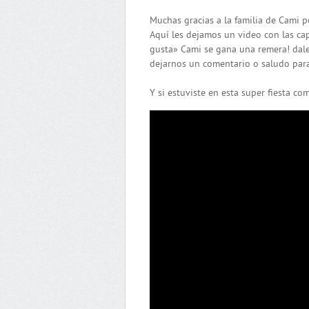
Muchas gracias a la familia de Cami p
Aquí les dejamos un video con las capt
gusta» Cami se gana una remera! dale
dejarnos un comentario o saludo para 
Y si estuviste en esta super fiesta com