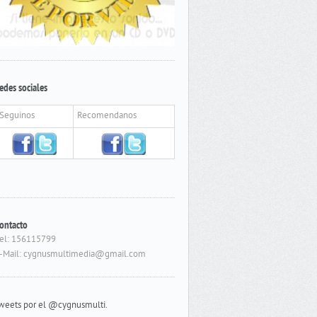
edes sociales
Seguinos
Recomendanos
ontacto
el: 156115799
-Mail: cygnusmultimedia@gmail.com
weets por el @cygnusmulti.