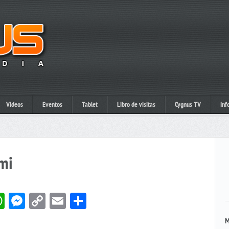
Videos
Eventos
Tablet
Libro de visitas
Cygnus TV
Inf
mi
book
itter
WhatsApp
Messenger
Copy
Email
Compartir
Link
M