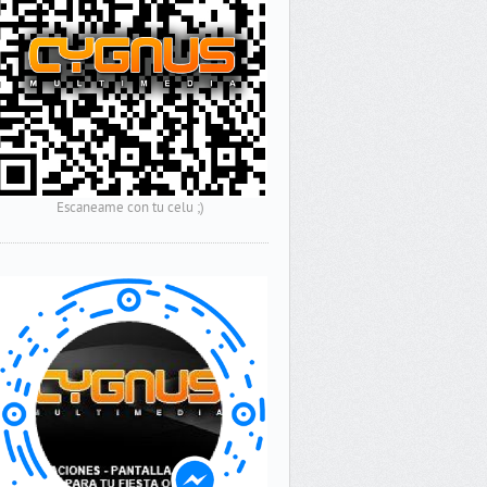
Escaneame con tu celu ;)