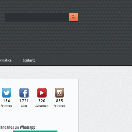
ormática
Contacto
154
1721
320
855
Followers
Likes
Subscribers
Followers
andanos un Whatsapp!