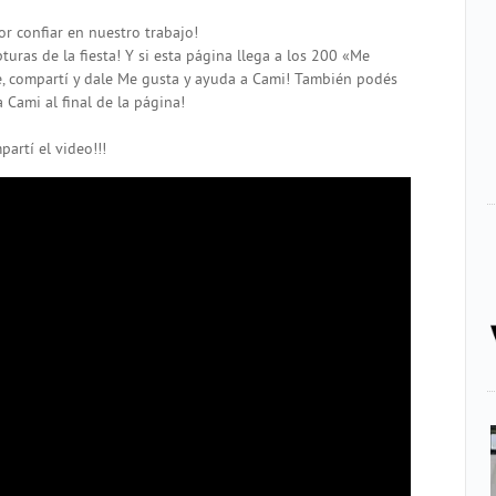
or confiar en nuestro trabajo!
uras de la fiesta! Y si esta página llega a los 200 «Me
, compartí y dale Me gusta y ayuda a Cami! También podés
Cami al final de la página!
partí el video!!!