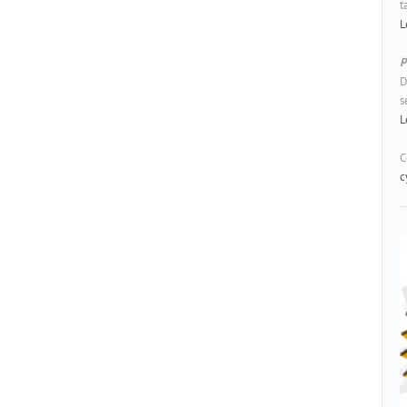
t
L
P
D
s
L
C
c