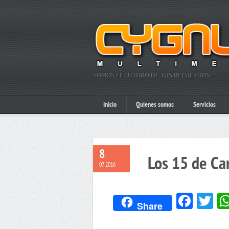
SOMOS EL FUTURO DE TUS RECUERDOS…
Inicio
Quienes somos
Servicios
8
Los 15 de Ca
07 2016
Face
Tw
Share