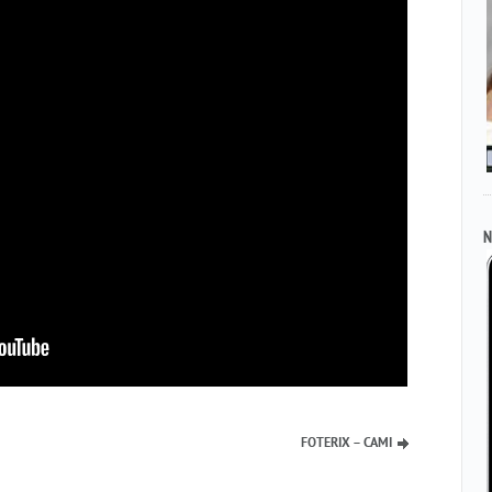
N
FOTERIX – CAMI