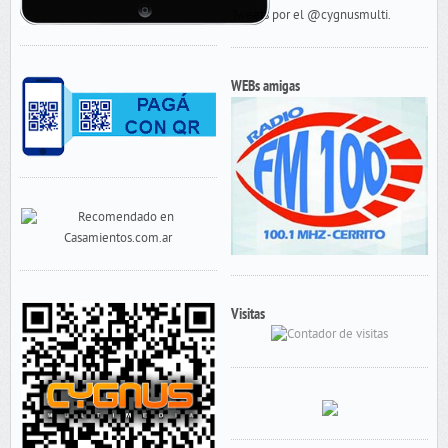
Tweets por el @cygnusmulti.
WEBs amigas
Visitas