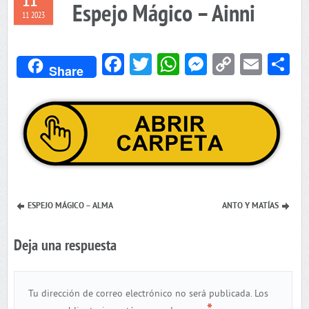
11
Espejo Mágico – Ainni
11 2023
Facebook
Twitter
WhatsApp
Messenger
Copy
Emai
C
Share
Link
ESPEJO MÁGICO – ALMA
ANTO Y MATÍAS
Deja una respuesta
Tu dirección de correo electrónico no será publicada.
Los