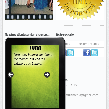
Nuestros clientes andan diciendo…
Redes sociales
Seguinos
Recomendanos
Contacto
Cel: 156115799
E-Mail:
cygnusmultimedia@gmail.com