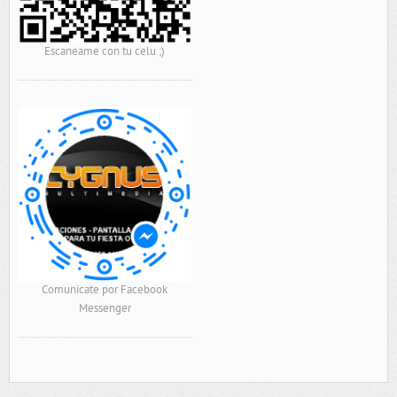
Escaneame con tu celu ;)
Comunicate por Facebook
Messenger