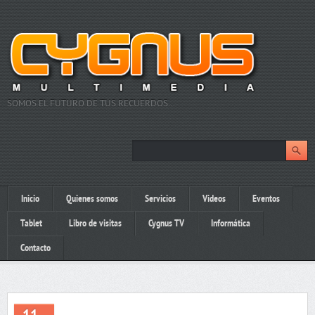
SOMOS EL FUTURO DE TUS RECUERDOS…
Inicio
Quienes somos
Servicios
Videos
Eventos
Tablet
Libro de visitas
Cygnus TV
Informática
Contacto