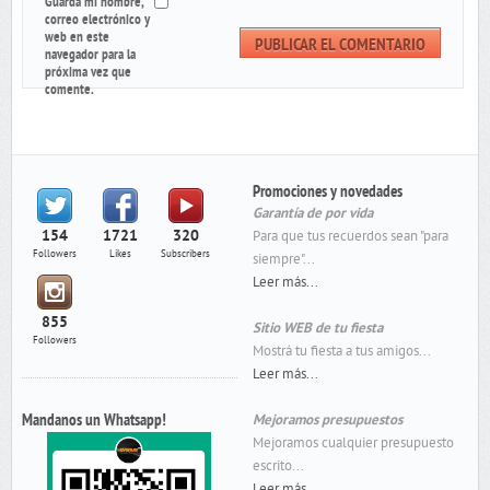
Guarda mi nombre,
correo electrónico y
web en este
navegador para la
próxima vez que
comente.
Promociones y novedades
Garantía de por vida
154
1721
320
Para que tus recuerdos sean "para
Followers
Likes
Subscribers
siempre"...
Leer más...
855
Sitio WEB de tu fiesta
Followers
Mostrá tu fiesta a tus amigos...
Leer más...
Mandanos un Whatsapp!
Mejoramos presupuestos
Mejoramos cualquier presupuesto
escrito...
Leer más...