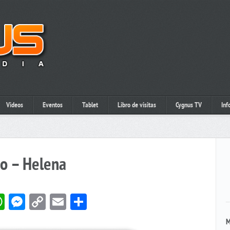
Videos
Eventos
Tablet
Libro de visitas
Cygnus TV
Inf
o – Helena
book
itter
WhatsApp
Messenger
Copy
Email
Compartir
Link
M