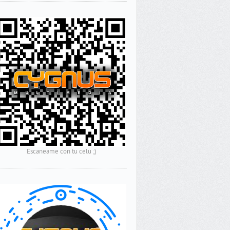
Escaneame con tu celu ;)