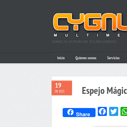
SOMOS EL FUTURO DE TUS RECUERDOS…
Inicio
Quienes somos
Servicios
19
Espejo Mágic
08 2023
Face
Tw
Share