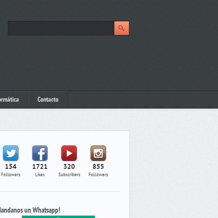
ormática
Contacto
154
1721
320
855
Followers
Likes
Subscribers
Followers
andanos un Whatsapp!