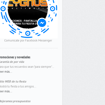
Comunicate por Facebook Messenger
romociones y novedades
arantía de por vida
ara que tus recuerdos sean "para siempre"...
eer más...
itio WEB de tu fiesta
ostrá tu fiesta a tus amigos...
eer más...
ejoramos presupuestos