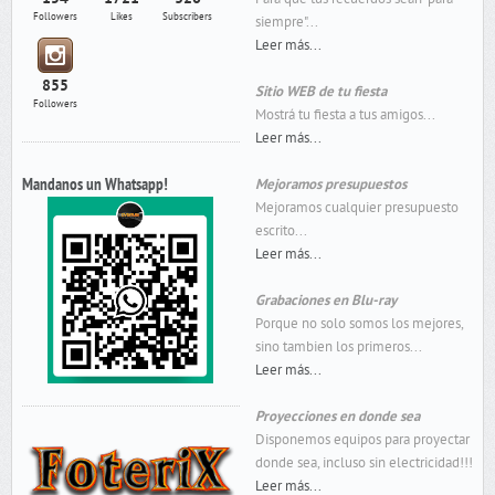
Followers
Likes
Subscribers
siempre"...
Leer más...
855
Sitio WEB de tu fiesta
Followers
Mostrá tu fiesta a tus amigos...
Leer más...
Mandanos un Whatsapp!
Mejoramos presupuestos
Mejoramos cualquier presupuesto
escrito...
Leer más...
Grabaciones en Blu-ray
Porque no solo somos los mejores,
sino tambien los primeros...
Leer más...
Proyecciones en donde sea
Disponemos equipos para proyectar
donde sea, incluso sin electricidad!!!
Leer más...