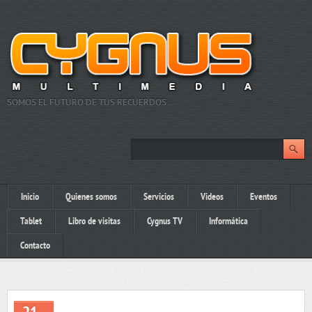
SOMOS EL FUTURO DE TUS RECUERDOS…
Inicio
Quienes somos
Servicios
Videos
Eventos
Tablet
Libro de visitas
Cygnus TV
Informática
Contacto