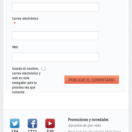
Correo electrónico
*
Web
Guarda mi nombre,
correo electrónico y
web en este
navegador para la
próxima vez que
comente.
Promociones y novedades
Garantía de por vida
154
1721
320
Para que tus recuerdos sean "para