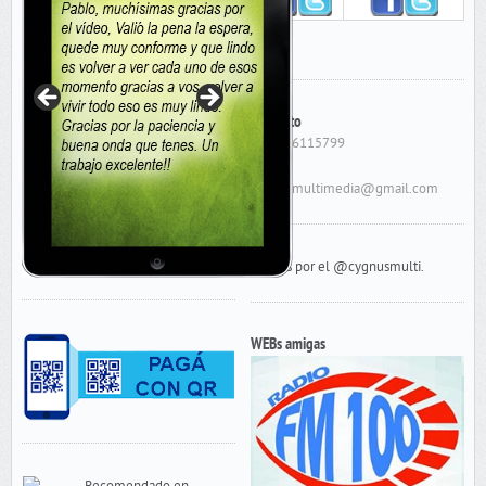
Contacto
Cel: 156115799
E-Mail:
cygnusmultimedia@gmail.com
Tweets por el @cygnusmulti.
WEBs amigas