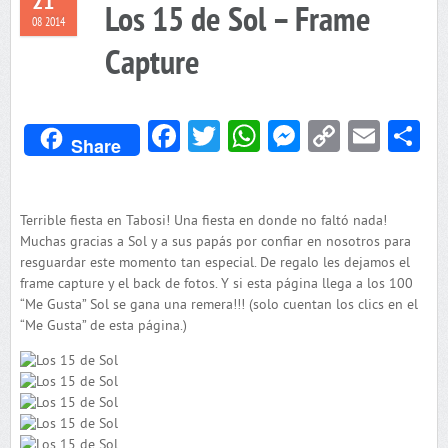
21
Los 15 de Sol – Frame
08 2014
Capture
Facebook
Twitter
WhatsApp
Messenger
Copy
Emai
C
Share
Link
Terrible fiesta en Tabosi! Una fiesta en donde no faltó nada!
Muchas gracias a Sol y a sus papás por confiar en nosotros para
resguardar este momento tan especial. De regalo les dejamos el
frame capture y el back de fotos. Y si esta página llega a los 100
“Me Gusta” Sol se gana una remera!!! (solo cuentan los clics en el
“Me Gusta” de esta página.)