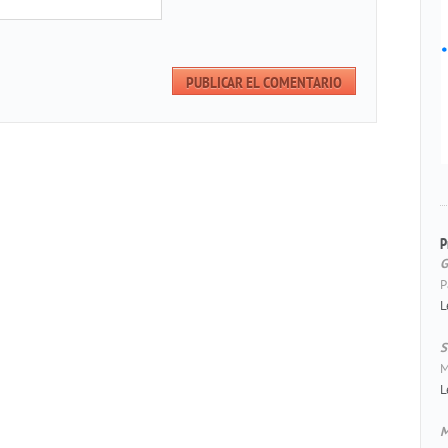
P
G
P
L
S
M
L
M