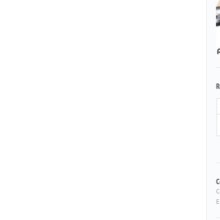
R
C
C