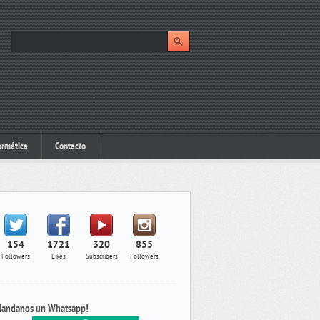
ormática
Contacto
154
1721
320
855
Followers
Likes
Subscribers
Followers
andanos un Whatsapp!