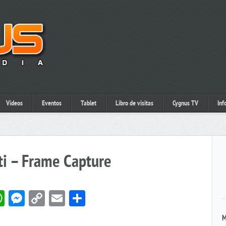
Videos
Eventos
Tablet
Libro de visitas
Cygnus TV
Inf
ti – Frame Capture
book
itter
WhatsApp
Messenger
Copy
Email
Compartir
Link
M