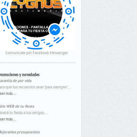
Comunicate por Facebook Messenger
romociones y novedades
arantía de por vida
ara que tus recuerdos sean "para siempre"...
eer más...
itio WEB de tu fiesta
ostrá tu fiesta a tus amigos...
eer más...
ejoramos presupuestos