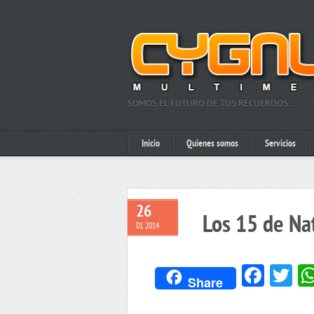
SOMOS EL FUTURO DE TUS RECUERDOS…
Inicio
Quienes somos
Servicios
26
Los 15 de Na
01 2014
Face
Tw
Share