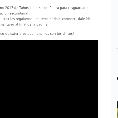
omo 2017 de Tabossi por su confianza para resguardar el
acion secundaria!
gusta» les regalamos una remera! dale, compartí, dale Me
entario al final de la página!
deo de exteriores que filmamos con los chicos!