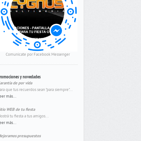
Comunicate por Facebook Messenger
romociones y novedades
arantía de por vida
ara que tus recuerdos sean "para siempre"...
eer más...
itio WEB de tu fiesta
ostrá tu fiesta a tus amigos...
eer más...
ejoramos presupuestos