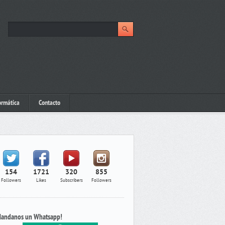
ormática
Contacto
154
1721
320
855
Followers
Likes
Subscribers
Followers
andanos un Whatsapp!