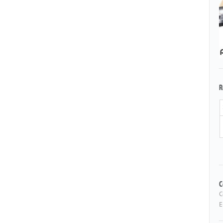
R
C
C
E