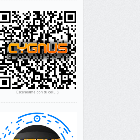
Escaneame con tu celu ;)