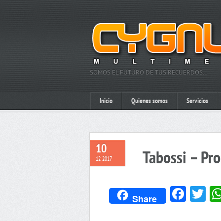
SOMOS EL FUTURO DE TUS RECUERDOS…
Inicio
Quienes somos
Servicios
10
Tabossi – P
12 2017
Face
Tw
Share