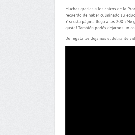
Muchas gracias a los chicos de la Pr
recuerdo de haber culminado su educ
Y si esta página llega a los 200 «Me 
gusta! También podés dejarnos un com
De regalo les dejamos el delirante vi