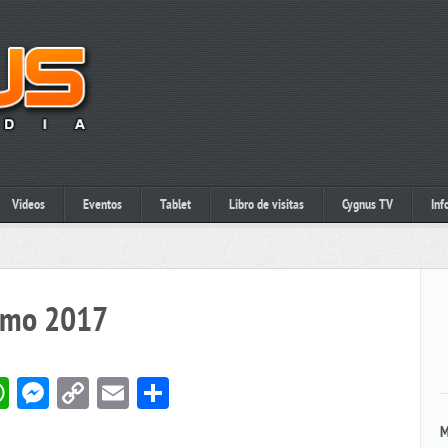
Videos
Eventos
Tablet
Libro de visitas
Cygnus TV
Inf
romo 2017
book
itter
WhatsApp
Messenger
Copy
Email
Compartir
Link
M