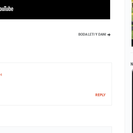
BODA LETI Y DANI
N
44
REPLY