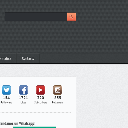
ormática
Contacto
154
1721
320
855
Followers
Likes
Subscribers
Followers
andanos un Whatsapp!