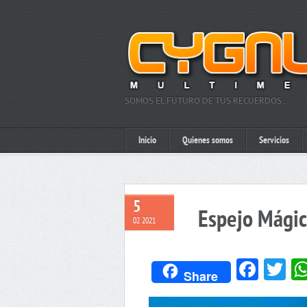
SOMOS EL FUTURO DE TUS RECUERDOS…
Inicio
Quienes somos
Servicios
5
Espejo Mágic
02 2021
Face
Tw
Share