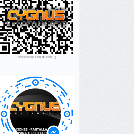
Escaneame con tu celu ;)