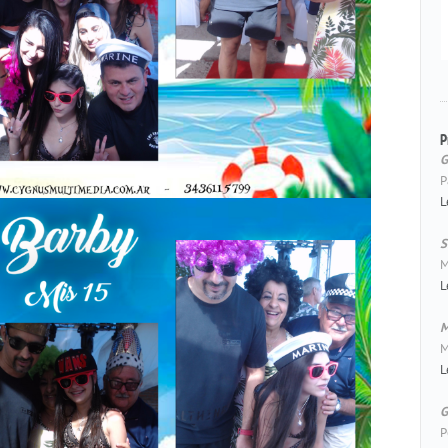
P
G
P
L
S
M
L
M
M
L
G
P