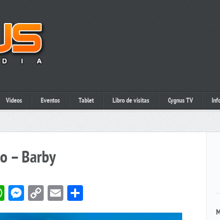
Videos
Eventos
Tablet
Libro de visitas
Cygnus TV
Inf
o – Barby
book
itter
WhatsApp
Messenger
Copy
Email
Compartir
Link
M