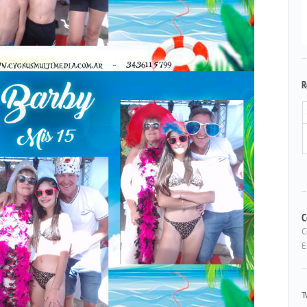
R
C
C
E
T