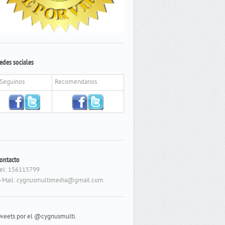
edes sociales
Seguinos
Recomendanos
ontacto
el: 156115799
-Mail: cygnusmultimedia@gmail.com
weets por el @cygnusmulti.