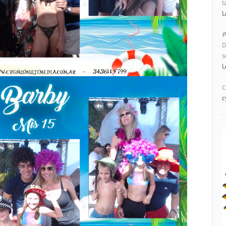
t
L
P
D
s
L
C
c