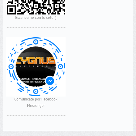
Escaneame con tu celu ;)
Comunicate por Facebook
Messenger