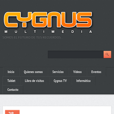
SOMOS EL FUTURO DE TUS RECUERDOS…
Inicio
Quienes somos
Servicios
Videos
Eventos
Tablet
Libro de visitas
Cygnus TV
Informática
Contacto