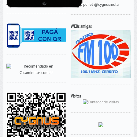
Tweets por el @cygnusmulti.
WEBs amigas
Visitas