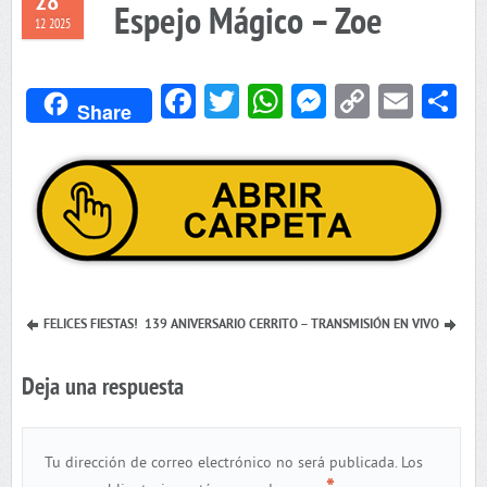
28
Espejo Mágico – Zoe
12 2025
Facebook
Twitter
WhatsApp
Messenger
Copy
Emai
C
Share
Link
FELICES FIESTAS!
139 ANIVERSARIO CERRITO – TRANSMISIÓN EN VIVO
Deja una respuesta
Tu dirección de correo electrónico no será publicada.
Los