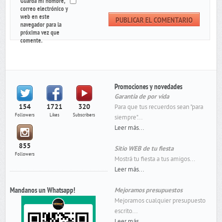
Guarda mi nombre,
correo electrónico y
web en este
navegador para la
próxima vez que
comente.
Promociones y novedades
Garantía de por vida
154
1721
320
Para que tus recuerdos sean "para
Followers
Likes
Subscribers
siempre"...
Leer más...
855
Sitio WEB de tu fiesta
Followers
Mostrá tu fiesta a tus amigos...
Leer más...
Mandanos un Whatsapp!
Mejoramos presupuestos
Mejoramos cualquier presupuesto
escrito...
Leer más...