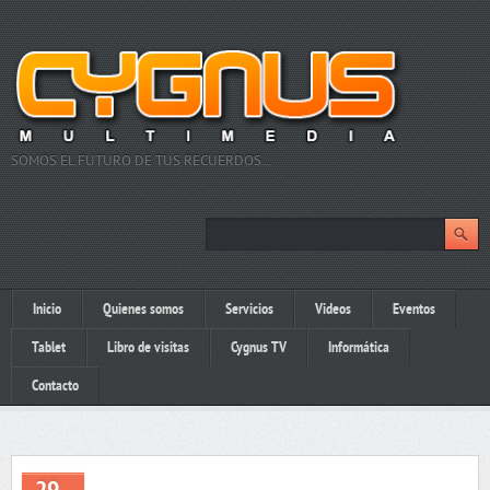
SOMOS EL FUTURO DE TUS RECUERDOS…
Inicio
Quienes somos
Servicios
Videos
Eventos
Tablet
Libro de visitas
Cygnus TV
Informática
Contacto