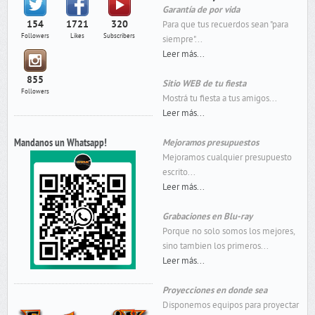
Garantía de por vida
154
1721
320
Para que tus recuerdos sean "para
Followers
Likes
Subscribers
siempre"...
Leer más...
855
Sitio WEB de tu fiesta
Followers
Mostrá tu fiesta a tus amigos...
Leer más...
Mandanos un Whatsapp!
Mejoramos presupuestos
Mejoramos cualquier presupuesto
escrito...
Leer más...
Grabaciones en Blu-ray
Porque no solo somos los mejores,
sino tambien los primeros...
Leer más...
Proyecciones en donde sea
Disponemos equipos para proyectar