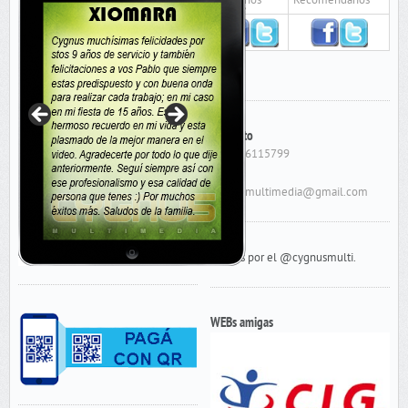
Seguinos
Recomendanos
Contacto
Cel: 156115799
E-Mail:
cygnusmultimedia@gmail.com
Tweets por el @cygnusmulti.
WEBs amigas