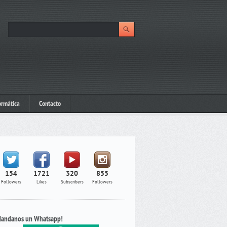
ormática
Contacto
154
1721
320
855
Followers
Likes
Subscribers
Followers
andanos un Whatsapp!