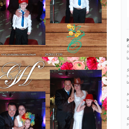
P
G
P
L
S
M
L
M
M
L
G
P