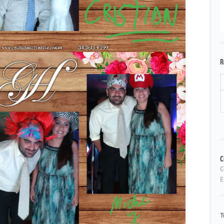
R
C
C
E
T