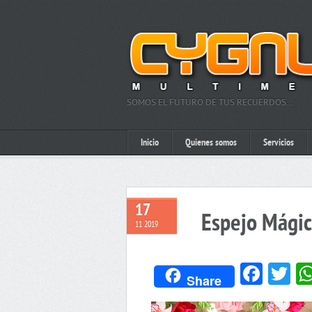
SOMOS EL FUTURO DE TUS RECUERDOS…
Inicio
Quienes somos
Servicios
17
Espejo Mágic
11 2019
Face
Tw
Share