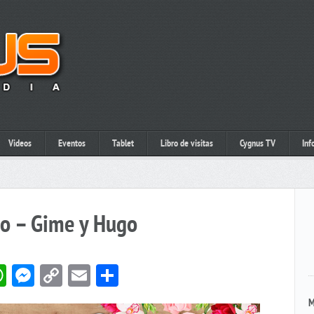
Videos
Eventos
Tablet
Libro de visitas
Cygnus TV
Inf
o – Gime y Hugo
book
itter
WhatsApp
Messenger
Copy
Email
Compartir
Link
M