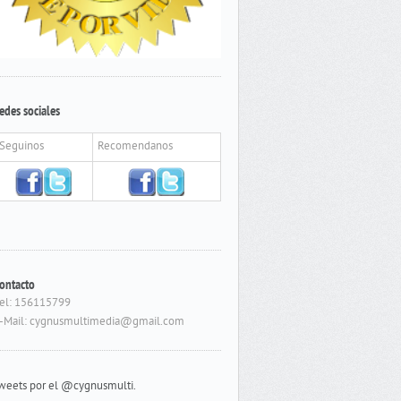
edes sociales
Seguinos
Recomendanos
ontacto
el: 156115799
-Mail: cygnusmultimedia@gmail.com
weets por el @cygnusmulti.