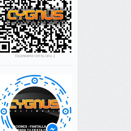
Escaneame con tu celu ;)