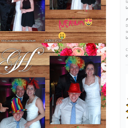
t
L
P
D
s
L
C
c