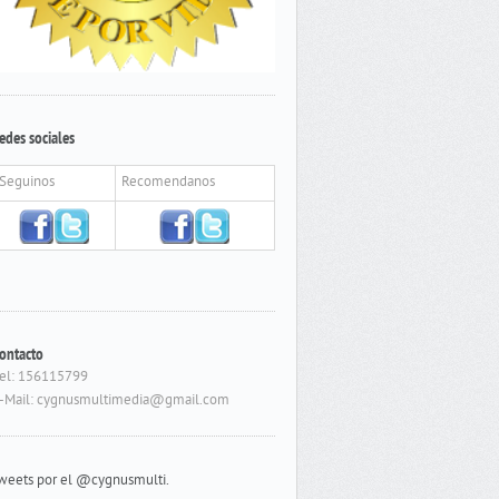
edes sociales
Seguinos
Recomendanos
ontacto
el: 156115799
-Mail: cygnusmultimedia@gmail.com
weets por el @cygnusmulti.