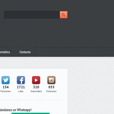
ormática
Contacto
154
1721
320
855
Followers
Likes
Subscribers
Followers
andanos un Whatsapp!