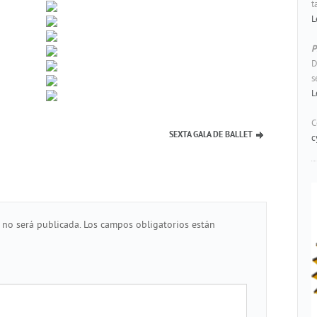
t
L
P
D
s
L
C
SEXTA GALA DE BALLET
c
 no será publicada.
Los campos obligatorios están