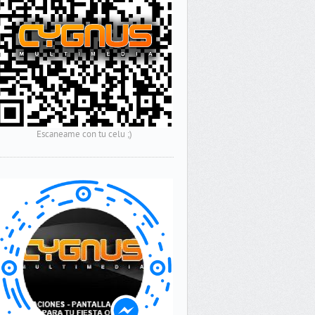
Escaneame con tu celu ;)