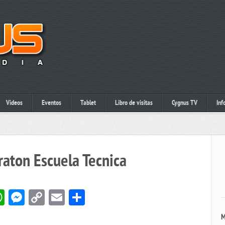
Videos
Eventos
Tablet
Libro de visitas
Cygnus TV
Inf
raton Escuela Tecnica
book
itter
WhatsApp
Messenger
Copy
Email
Compartir
Link
M