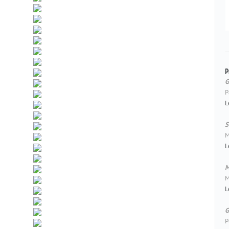
P
G
P
L
S
M
L
M
M
L
G
P