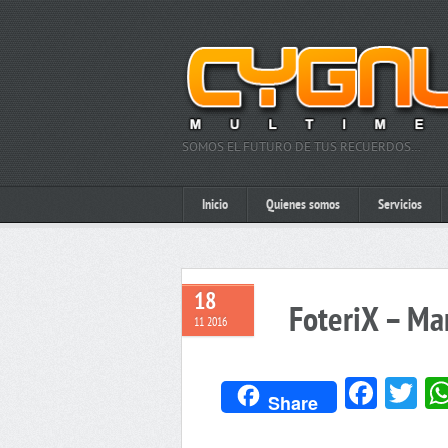
SOMOS EL FUTURO DE TUS RECUERDOS…
Inicio
Quienes somos
Servicios
18
FoteriX – Ma
11 2016
Face
Tw
Share