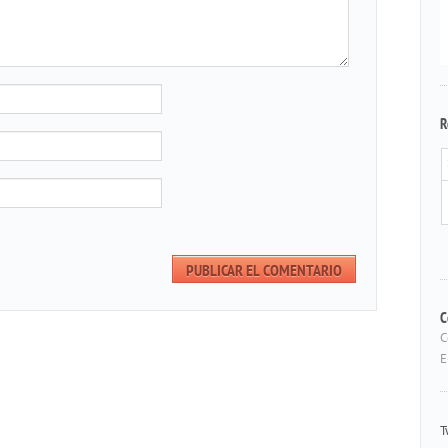
R
C
C
E
T