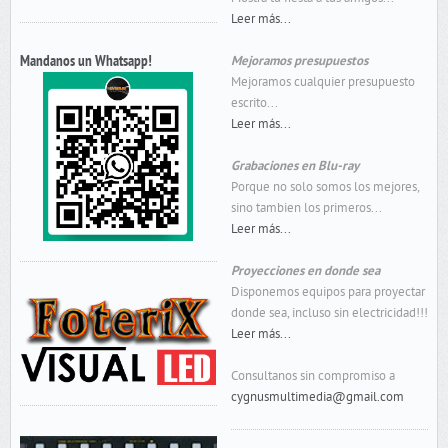
Leer más...
Mandanos un Whatsapp!
Mejoramos presupuestos
Mejoramos cualquier presupuesto
escrito...
Leer más...
Grabaciones en Blu-ray
Porque no solo somos los mejores,
sino tambien los primeros...
Leer más...
Proyecciones en donde sea
Disponemos equipos para proyectar
donde sea, incluso sin electricidad!!!
Leer más...
Consultanos sin compromiso a
cygnusmultimedia@gmail.com