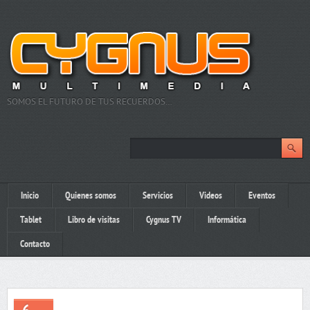
SOMOS EL FUTURO DE TUS RECUERDOS…
Inicio
Quienes somos
Servicios
Videos
Eventos
Tablet
Libro de visitas
Cygnus TV
Informática
Contacto