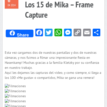
6
Los 15 de Mika – Frame
04 2014
Capture
Facebook
Twitter
WhatsApp
Messenger
Copy
Emai
C
Share
Link
Esta vez cargamos dos de nuestras pantallas y dos de nuestras
cámaras, y nos fuimos a filmar una impresionante fiesta en
Hasenkamp! Muchas gracias a la familia Kletzky por su confianza
en nuestro trabajo.
Aquí les dejamos las capturas del video, y como siempre, si llega a
los 100 «Me gusta» o compartidos, Mika se gana una remera!