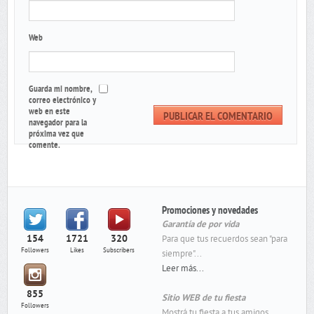
Web
Guarda mi nombre,
correo electrónico y
web en este
navegador para la
próxima vez que
comente.
Promociones y novedades
Garantía de por vida
154
1721
320
Para que tus recuerdos sean "para
Followers
Likes
Subscribers
siempre"...
Leer más...
855
Sitio WEB de tu fiesta
Followers
Mostrá tu fiesta a tus amigos...