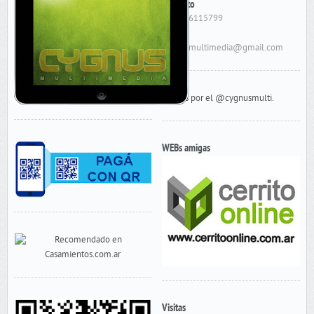
Contacto
Cel: 156115799
E-Mail:
cygnusmultimedia@gmail.com
Tweets por el @cygnusmulti.
WEBs amigas
Visitas