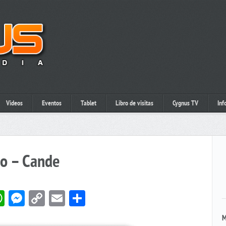
Videos
Eventos
Tablet
Libro de visitas
Cygnus TV
Inf
o – Cande
book
itter
WhatsApp
Messenger
Copy
Email
Compartir
Link
M