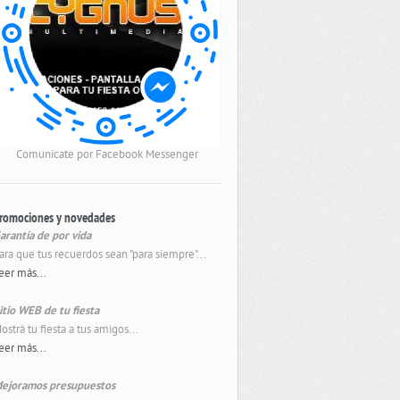
Comunicate por Facebook Messenger
romociones y novedades
arantía de por vida
ara que tus recuerdos sean "para siempre"...
eer más...
itio WEB de tu fiesta
ostrá tu fiesta a tus amigos...
eer más...
ejoramos presupuestos