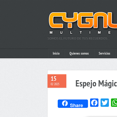
SOMOS EL FUTURO DE TUS RECUERDOS…
Inicio
Quienes somos
Servicios
15
Espejo Mágic
02 2025
Face
Tw
Share