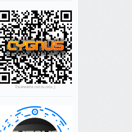
Escaneame con tu celu ;)