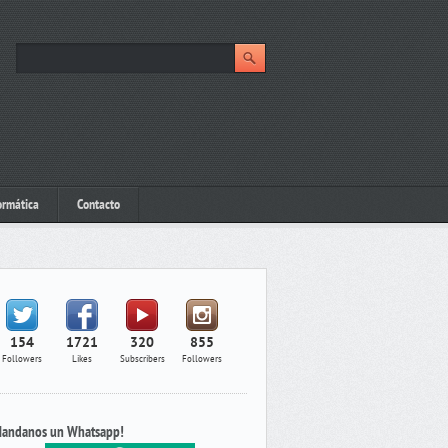
ormática
Contacto
154
1721
320
855
Followers
Likes
Subscribers
Followers
andanos un Whatsapp!