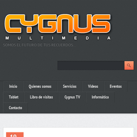
SOMOS EL FUTURO DE TUS RECUERDOS…
Inicio
Quienes somos
Servicios
Videos
Eventos
Tablet
Libro de visitas
Cygnus TV
Informática
Contacto