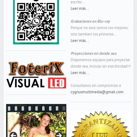
escrito...
Leer más...
Grabaciones en Blu-ray
Porque no solo somos los mejores,
sino tambien los primeros...
Leer más...
Proyecciones en donde sea
Disponemos equipos para proyectar
donde sea, incluso sin electricidad!!!
Leer más...
Consultanos sin compromiso a
cygnusmultimedia@gmail.com