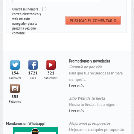
Guarda mi nombre,
correo electrónico y
web en este
navegador para la
próxima vez que
comente.
Promociones y novedades
Garantía de por vida
154
1721
321
Para que tus recuerdos sean "para
Followers
Likes
Subscribers
siempre"...
Leer más...
855
Sitio WEB de tu fiesta
Followers
Mostrá tu fiesta a tus amigos...
Leer más...
Mandanos un Whatsapp!
Mejoramos presupuestos
Mejoramos cualquier presupuesto