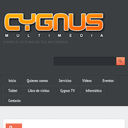
SOMOS EL FUTURO DE TUS RECUERDOS…
Inicio
Quienes somos
Servicios
Videos
Eventos
Tablet
Libro de visitas
Cygnus TV
Informática
Contacto