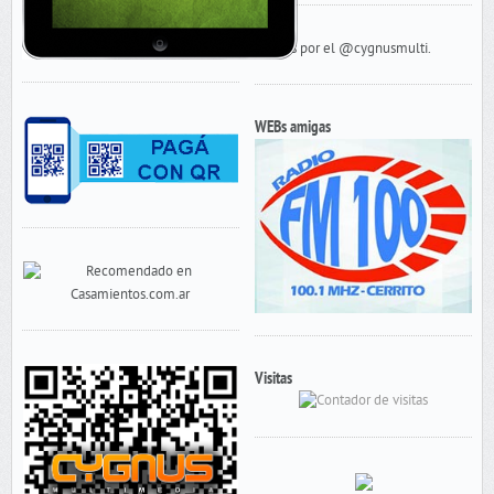
Tweets por el @cygnusmulti.
WEBs amigas
Visitas