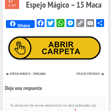
17
Espejo Mágico – 15 Maca
12 2022
Facebook
Twitter
WhatsApp
Messenger
Copy
Emai
C
Share
Link
ESPEJO MÁGICO – EMILIANA
FELICES FIESTAS!!!
Deja una respuesta
Tu dirección de correo electrónico no será publicada.
Los