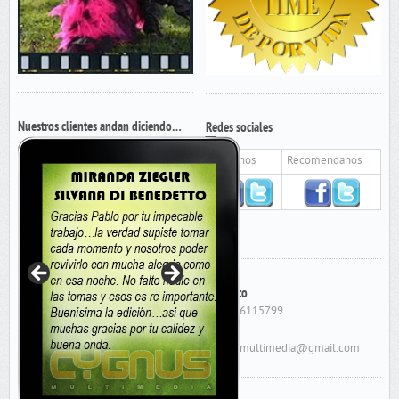
Nuestros clientes andan diciendo…
Redes sociales
Seguinos
Recomendanos
Contacto
Cel: 156115799
E-Mail:
cygnusmultimedia@gmail.com