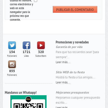
Guarda mi nombre,
correo electrónico y
web en este
navegador para la
próxima vez que
comente.
Promociones y novedades
Garantía de por vida
154
1721
320
Para que tus recuerdos sean "para
Followers
Likes
Subscribers
siempre"...
Leer más...
855
Sitio WEB de tu fiesta
Followers
Mostrá tu fiesta a tus amigos...
Leer más...
Mandanos un Whatsapp!
Mejoramos presupuestos
Mejoramos cualquier presupuesto
escrito...
Leer más...