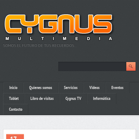
SOMOS EL FUTURO DE TUS RECUERDOS…
Inicio
Quienes somos
Servicios
Videos
Eventos
Tablet
Libro de visitas
Cygnus TV
Informática
Contacto