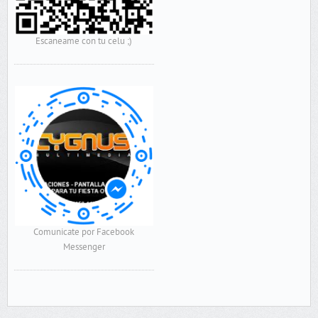
Escaneame con tu celu ;)
Comunicate por Facebook
Messenger