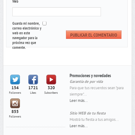
Web
Guarda mi nombre,
correo electrónico y
web en este
navegador para la
próxima vez que
comente.
Promociones y novedades
Garantía de por vida
154
1721
320
Para que tus recuerdos sean "para
Followers
Likes
Subscribers
siempre"...
Leer más...
855
Sitio WEB de tu fiesta
Followers
Mostrá tu fiesta a tus amigos...
Leer más...