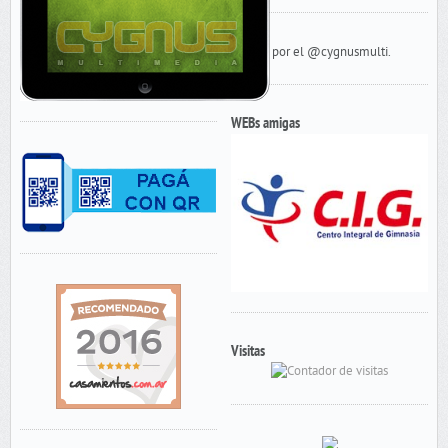
cygnusmultimedia@gmail.com
Tweets por el @cygnusmulti.
WEBs amigas
Visitas