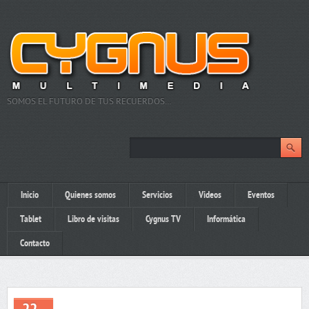
SOMOS EL FUTURO DE TUS RECUERDOS…
Inicio
Quienes somos
Servicios
Videos
Eventos
Tablet
Libro de visitas
Cygnus TV
Informática
Contacto