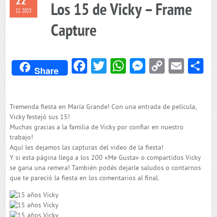
22
Los 15 de Vicky – Frame
11 2015
Capture
Facebook
Twitter
WhatsApp
Messenger
Copy
Emai
C
Share
Link
Tremenda fiesta en María Grande! Con una entrada de película,
Vicky festejó sus 15!
Muchas gracias a la familia de Vicky por confiar en nuestro
trabajo!
Aquí les dejamos las capturas del video de la fiesta!
Y si esta página llega a los 200 «Me Gusta» o compartidos Vicky
se gana una remera! También podés dejarle saludos o contarnos
que te pareció la fiesta en los comentarios al final.