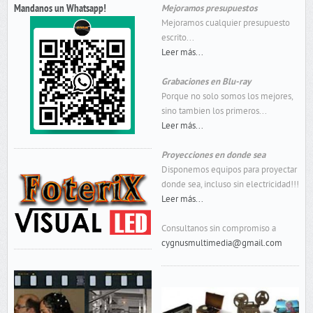
Mandanos un Whatsapp!
Mejoramos presupuestos
Mejoramos cualquier presupuesto
escrito...
Leer más...
Grabaciones en Blu-ray
Porque no solo somos los mejores,
sino tambien los primeros...
Leer más...
Proyecciones en donde sea
Disponemos equipos para proyectar
donde sea, incluso sin electricidad!!!
Leer más...
Consultanos sin compromiso a
cygnusmultimedia@gmail.com