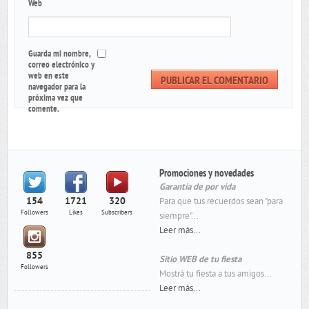
Web
Guarda mi nombre,
correo electrónico y
web en este
navegador para la
próxima vez que
comente.
Promociones y novedades
Garantía de por vida
154
1721
320
Para que tus recuerdos sean "para
Followers
Likes
Subscribers
siempre"...
Leer más...
855
Sitio WEB de tu fiesta
Followers
Mostrá tu fiesta a tus amigos...
Leer más...