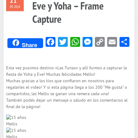
21
Eve y Yoha – Frame
09 2014
Capture
Facebook
Twitter
WhatsApp
Messenger
Copy
Emai
C
Share
Link
Esta vez pusimos destino «Las Tunas» y allí fuimos a capturar la
fiesta de Yoha y Eve! Muchas felicidades Mellis!
Muchas gracias a los tíos que confiaron en nosotros para
regalarles el video! Y si esta página llega a los 200 “Me gusta” o
compartidos, las Mellis se ganan una remera cada una!
También podés dejar un mensaje o saludo en los comentarios al
final de la página!