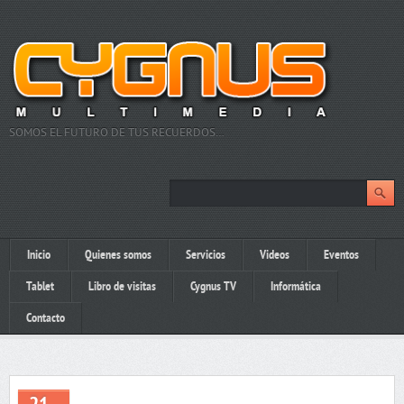
SOMOS EL FUTURO DE TUS RECUERDOS…
Inicio
Quienes somos
Servicios
Videos
Eventos
Tablet
Libro de visitas
Cygnus TV
Informática
Contacto