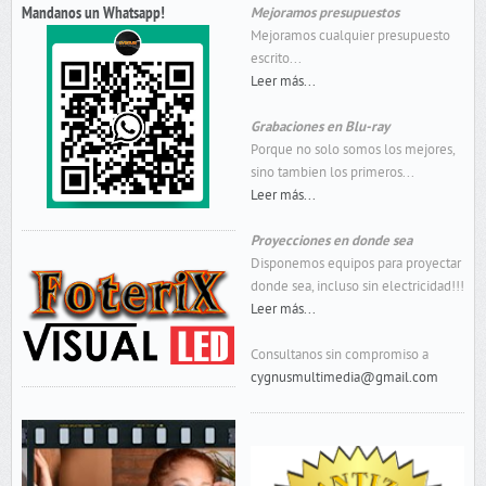
Mandanos un Whatsapp!
Mejoramos presupuestos
Mejoramos cualquier presupuesto
escrito...
Leer más...
Grabaciones en Blu-ray
Porque no solo somos los mejores,
sino tambien los primeros...
Leer más...
Proyecciones en donde sea
Disponemos equipos para proyectar
donde sea, incluso sin electricidad!!!
Leer más...
Consultanos sin compromiso a
cygnusmultimedia@gmail.com