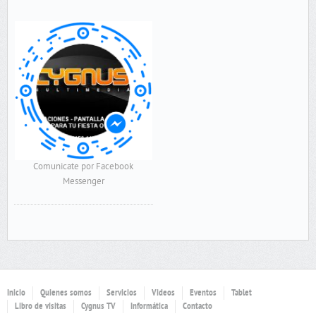
Comunicate por Facebook
Messenger
Inicio
Quienes somos
Servicios
Videos
Eventos
Tablet
Libro de visitas
Cygnus TV
Informática
Contacto