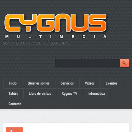
SOMOS EL FUTURO DE TUS RECUERDOS…
Inicio
Quienes somos
Servicios
Videos
Eventos
Tablet
Libro de visitas
Cygnus TV
Informática
Contacto