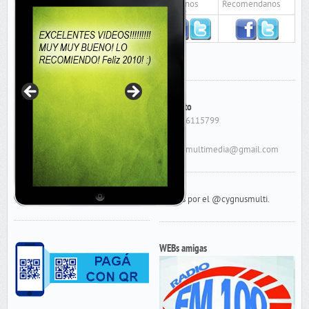
Seguinos
Recomendanos
Contacto
Cel: 156115799
E-Mail:
cygnusmultimedia@gmail.com
Tweets por el @cygnusmulti.
WEBs amigas