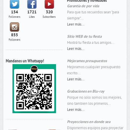
Promociones y novedades
Garantía de por vida
154
1721
320
Para que tus recuerdos sean "para
Followers
Likes
Subscribers
siempre"...
Leer más...
855
Sitio WEB de tu fiesta
Followers
Mostrá tu fiesta a tus amigos...
Leer más...
Mandanos un Whatsapp!
Mejoramos presupuestos
Mejoramos cualquier presupuesto
escrito...
Leer más...
Grabaciones en Blu-ray
Porque no solo somos los mejores,
sino tambien los primeros...
Leer más...
Proyecciones en donde sea
Disponemos equipos para proyectar