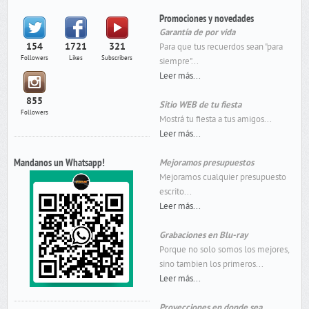
Promociones y novedades
Garantía de por vida
154
1721
321
Para que tus recuerdos sean "para
Followers
Likes
Subscribers
siempre"...
Leer más...
855
Sitio WEB de tu fiesta
Followers
Mostrá tu fiesta a tus amigos...
Leer más...
Mandanos un Whatsapp!
Mejoramos presupuestos
Mejoramos cualquier presupuesto
escrito...
Leer más...
Grabaciones en Blu-ray
Porque no solo somos los mejores,
sino tambien los primeros...
Leer más...
Proyecciones en donde sea