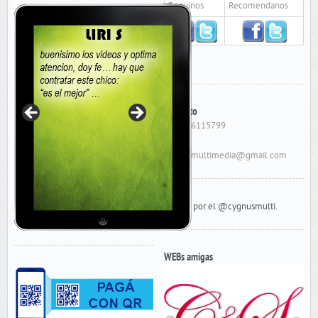
Seguinos
Recomendanos
Contacto
Cel: 156115799
E-Mail:
cygnusmultimedia@gmail.com
Tweets por el @cygnusmulti.
WEBs amigas