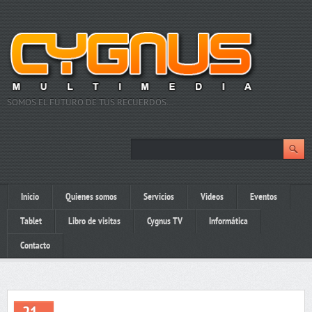
SOMOS EL FUTURO DE TUS RECUERDOS…
Inicio
Quienes somos
Servicios
Videos
Eventos
Tablet
Libro de visitas
Cygnus TV
Informática
Contacto