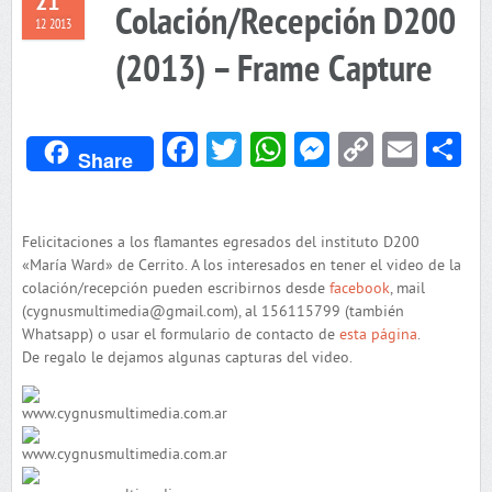
21
Colación/Recepción D200
12 2013
(2013) – Frame Capture
Facebook
Twitter
WhatsApp
Messenger
Copy
Emai
C
Share
Link
Felicitaciones a los flamantes egresados del instituto D200
«María Ward» de Cerrito. A los interesados en tener el video de la
colación/recepción pueden escribirnos desde
facebook
, mail
(cygnusmultimedia@gmail.com), al 156115799 (también
Whatsapp) o usar el formulario de contacto de
esta página
.
De regalo le dejamos algunas capturas del video.