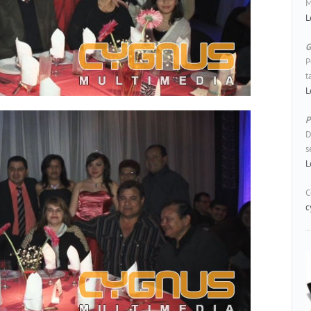
M
L
G
P
t
L
P
D
s
L
C
c