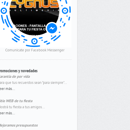
Comunicate por Facebook Messenger
romociones y novedades
arantía de por vida
ara que tus recuerdos sean "para siempre"...
eer más...
itio WEB de tu fiesta
ostrá tu fiesta a tus amigos...
eer más...
ejoramos presupuestos