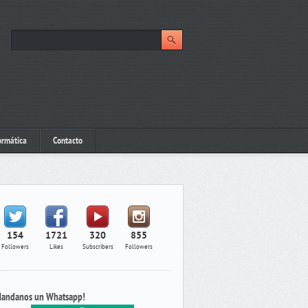
ormática
Contacto
154
1721
320
855
Followers
Likes
Subscribers
Followers
andanos un Whatsapp!