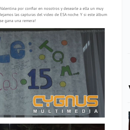
Valentina por confiar en nosotros y desearle a ella un muy
dejamos las capturas del video de ESA noche. Y si este álbum
 se gana una remera!