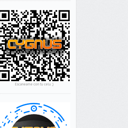
Escaneame con tu celu ;)