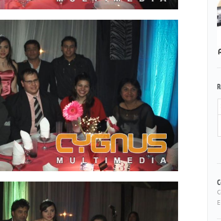
R
C
C