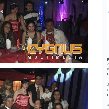
P
G
P
L
S
M
L
M