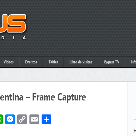
Videos
Eventos
Tablet
Libro de visitas
Cygnus TV
Inf
lentina – Frame Capture
book
itter
WhatsApp
Messenger
Copy
Email
Compartir
Link
M