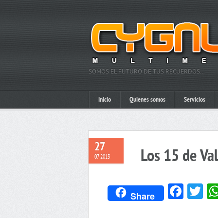
SOMOS EL FUTURO DE TUS RECUERDOS…
Inicio
Quienes somos
Servicios
27
Los 15 de Va
07 2013
Face
Tw
Share