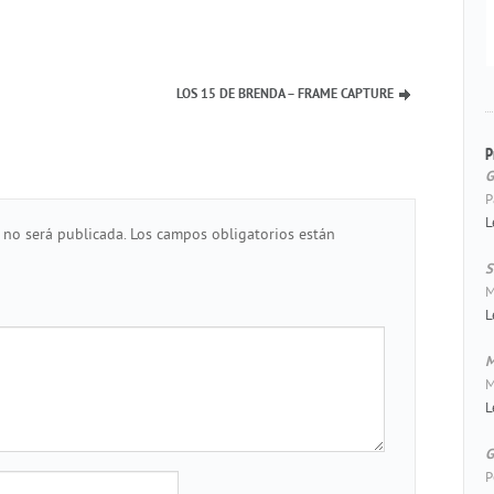
LOS 15 DE BRENDA – FRAME CAPTURE
P
G
P
L
 no será publicada.
Los campos obligatorios están
S
M
L
M
M
L
G
P