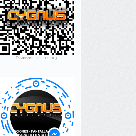
Escaneame con tu celu ;)