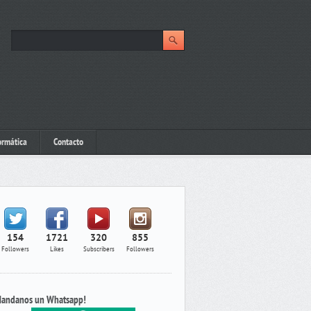
ormática
Contacto
154
1721
320
855
Followers
Likes
Subscribers
Followers
andanos un Whatsapp!