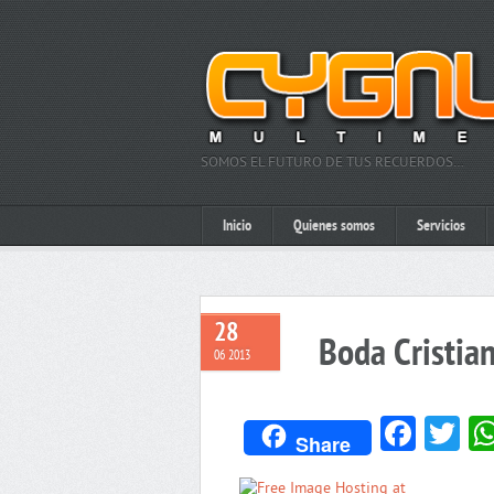
SOMOS EL FUTURO DE TUS RECUERDOS…
Inicio
Quienes somos
Servicios
28
Boda Cristia
06 2013
Face
Tw
Share