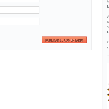
t
L
P
D
s
L
C
c