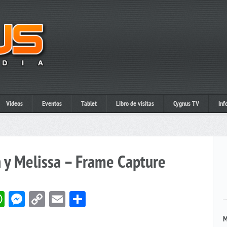
Videos
Eventos
Tablet
Libro de visitas
Cygnus TV
Inf
n y Melissa – Frame Capture
book
itter
WhatsApp
Messenger
Copy
Email
Compartir
Link
M