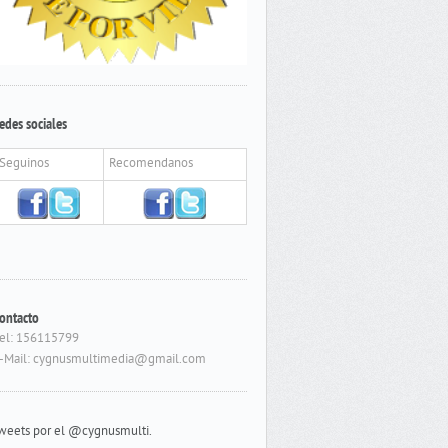
edes sociales
Seguinos
Recomendanos
ontacto
el: 156115799
-Mail: cygnusmultimedia@gmail.com
weets por el @cygnusmulti.