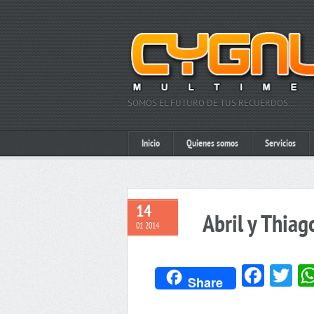
SOMOS EL FUTURO DE TUS RECUERDOS…
Inicio
Quienes somos
Servicios
14
Abril y Thiag
01 2014
Face
Tw
Share