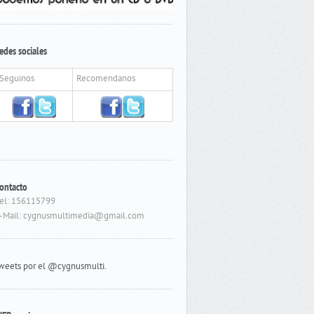
edes sociales
Seguinos
Recomendanos
ontacto
el: 156115799
-Mail: cygnusmultimedia@gmail.com
weets por el @cygnusmulti.