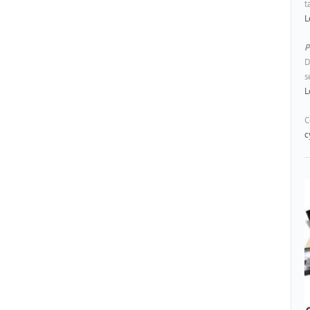
t
L
P
D
s
L
C
c