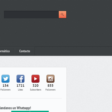
ormática
Contacto
154
1721
320
855
Followers
Likes
Subscribers
Followers
andanos un Whatsapp!