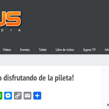
Videos
Eventos
Tablet
Libro de visitas
Cygnus TV
Inf
o disfrutando de la pileta!
book
itter
WhatsApp
Messenger
Copy
Email
Compartir
Link
M