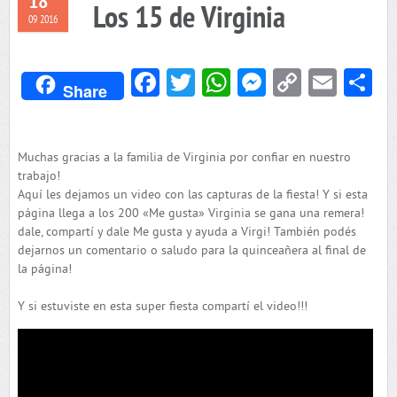
18
Los 15 de Virginia
09 2016
Facebook
Twitter
WhatsApp
Messenger
Copy
Emai
C
Share
Link
Muchas gracias a la familia de Virginia por confiar en nuestro
trabajo!
Aquí les dejamos un video con las capturas de la fiesta! Y si esta
página llega a los 200 «Me gusta» Virginia se gana una remera!
dale, compartí y dale Me gusta y ayuda a Virgi! También podés
dejarnos un comentario o saludo para la quinceañera al final de
la página!
Y si estuviste en esta super fiesta compartí el video!!!