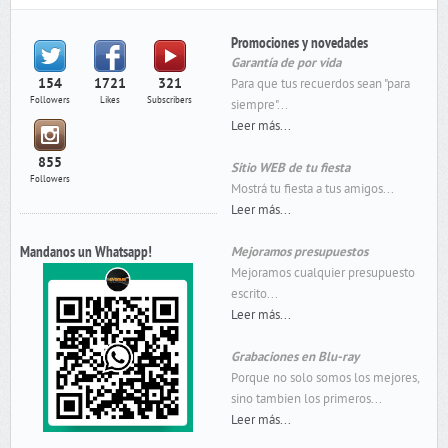
Promociones y novedades
Garantía de por vida
154
1721
321
Para que tus recuerdos sean "para
Followers
Likes
Subscribers
siempre"...
Leer más...
855
Sitio WEB de tu fiesta
Followers
Mostrá tu fiesta a tus amigos...
Leer más...
Mandanos un Whatsapp!
Mejoramos presupuestos
Mejoramos cualquier presupuesto
escrito...
Leer más...
Grabaciones en Blu-ray
Porque no solo somos los mejores,
sino tambien los primeros...
Leer más...