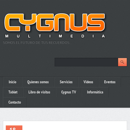
SOMOS EL FUTURO DE TUS RECUERDOS…
Inicio
Quienes somos
Servicios
Videos
Eventos
Tablet
Libro de visitas
Cygnus TV
Informática
Contacto