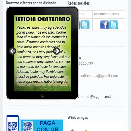
Nuestros clientes andan diciendo…
Redes sociales
Seguinos
Recomendanos
Contacto
Cel: 156115799
E-Mail:
cygnusmultimedia@gmail.com
Tweets por el @cygnusmulti.
WEBs amigas