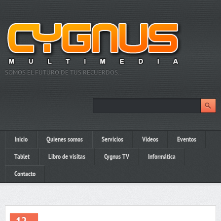
SOMOS EL FUTURO DE TUS RECUERDOS…
Inicio
Quienes somos
Servicios
Videos
Eventos
Tablet
Libro de visitas
Cygnus TV
Informática
Contacto