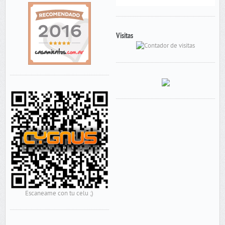
Visitas
Escaneame con tu celu ;)