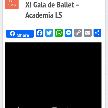
12
XI Gala de Ballet –
05 2024
Academia LS
Facebook
Twitter
WhatsApp
Messenger
Copy
Emai
C
Share
Link