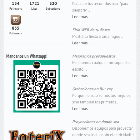
154
1721
320
Para que tus recuerdos sean "para
Followers
Likes
Subscribers
siempre"...
Leer más...
855
Sitio WEB de tu fiesta
Followers
Mostrá tu fiesta a tus amigos...
Leer más...
Mandanos un Whatsapp!
Mejoramos presupuestos
Mejoramos cualquier presupuesto
escrito...
Leer más...
Grabaciones en Blu-ray
Porque no solo somos los mejores,
sino tambien los primeros...
Leer más...
Proyecciones en donde sea
Disponemos equipos para proyectar
donde sea, incluso sin electricidad!!!