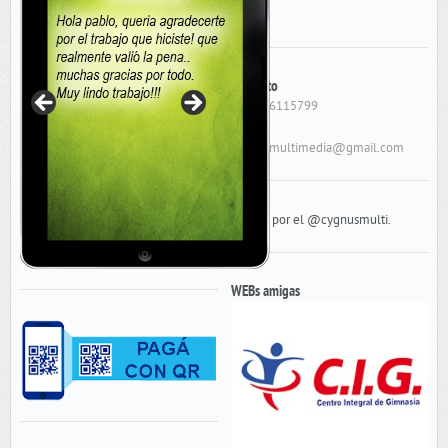
Contacto
Cel: 156115799
E-Mail:
cygnusmultimedia@gmail.com
Tweets por el @cygnusmulti.
WEBs amigas