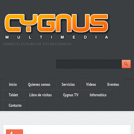
SOMOS EL FUTURO DE TUS RECUERDOS…
Inicio
Quienes somos
Servicios
Videos
Eventos
Tablet
Libro de visitas
Cygnus TV
Informática
Contacto