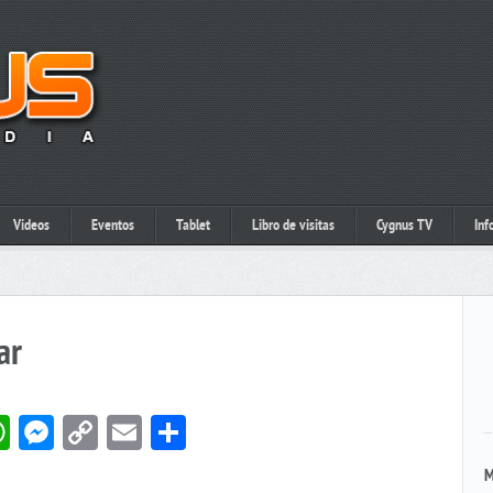
Videos
Eventos
Tablet
Libro de visitas
Cygnus TV
Inf
ar
book
itter
WhatsApp
Messenger
Copy
Email
Compartir
Link
M