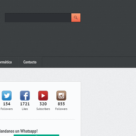
ormática
Contacto
154
1721
320
855
Followers
Likes
Subscribers
Followers
andanos un Whatsapp!