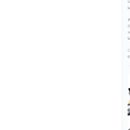
t
L
P
D
s
L
C
c