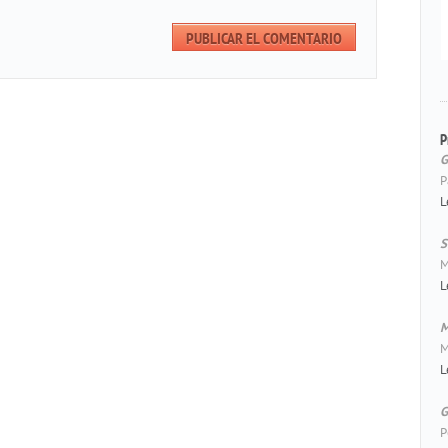
P
G
P
L
S
M
L
M
M
L
G
P