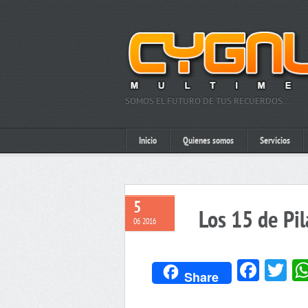
SOMOS EL FUTURO DE TUS RECUERDOS…
Inicio
Quienes somos
Servicios
5
Los 15 de Pil
06 2016
Face
Tw
Share