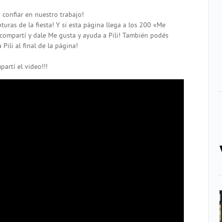
r confiar en nuestro trabajo!
uras de la fiesta! Y si esta página llega a los 200 «Me
 compartí y dale Me gusta y ayuda a Pili! También podés
ili al final de la página!
partí el video!!!