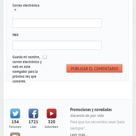
Correo electrónico
*
Web
Guarda mi nombre,
correo electrónico y
web en este
navegador para la
próxima vez que
comente.
Promociones y novedades
Garantía de por vida
154
1721
320
Para que tus recuerdos sean "para
Followers
Likes
Subscribers
siempre"...
Leer más...