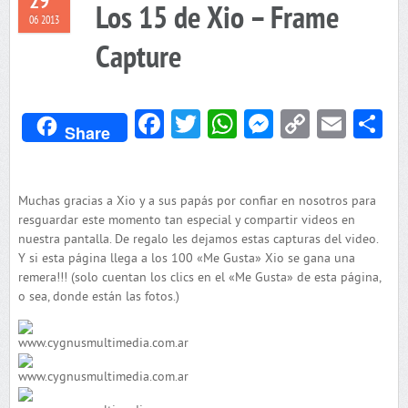
29
Los 15 de Xio – Frame
06 2013
Capture
Facebook
Twitter
WhatsApp
Messenger
Copy
Emai
C
Share
Link
Muchas gracias a Xio y a sus papás por confiar en nosotros para
resguardar este momento tan especial y compartir videos en
nuestra pantalla. De regalo les dejamos estas capturas del video.
Y si esta página llega a los 100 «Me Gusta» Xio se gana una
remera!!! (solo cuentan los clics en el «Me Gusta» de esta página,
o sea, donde están las fotos.)