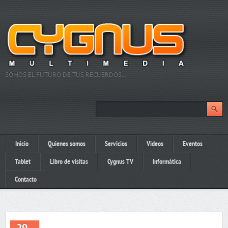
SOMOS EL FUTURO DE TUS RECUERDOS…
Inicio
Quienes somos
Servicios
Videos
Eventos
Tablet
Libro de visitas
Cygnus TV
Informática
Contacto