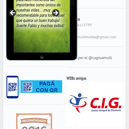
Contacto
Cel: 156115799
E-Mail:
cygnusmultimedia@gmail.com
Tweets por el @cygnusmulti.
WEBs amigas