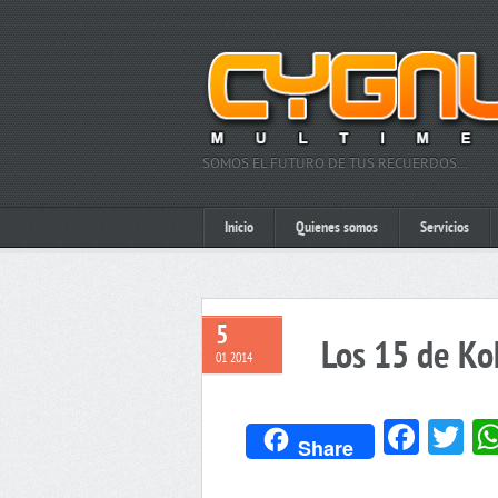
SOMOS EL FUTURO DE TUS RECUERDOS…
Inicio
Quienes somos
Servicios
5
Los 15 de Ko
01 2014
Face
Tw
Share