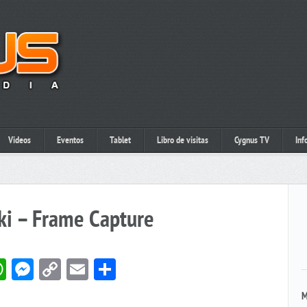
Videos
Eventos
Tablet
Libro de visitas
Cygnus TV
Inf
ki – Frame Capture
book
itter
WhatsApp
Messenger
Copy
Email
Compartir
Link
M