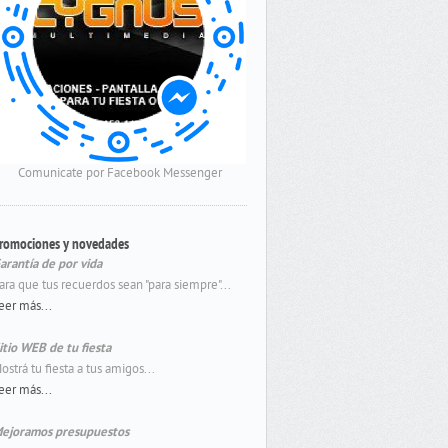
Comunicate por Facebook Messenger
romociones y novedades
arantía de por vida
ara que tus recuerdos sean "para siempre"...
eer más...
itio WEB de tu fiesta
ostrá tu fiesta a tus amigos...
eer más...
ejoramos presupuestos