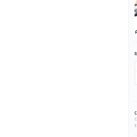
R
C
C