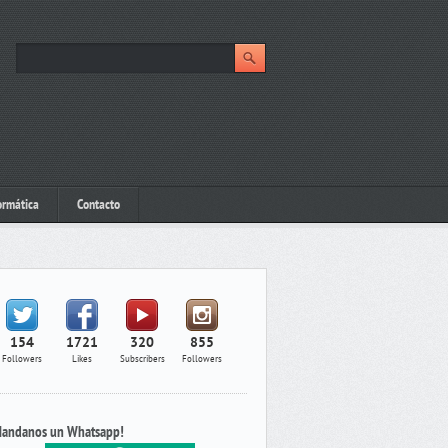
ormática
Contacto
154
1721
320
855
Followers
Likes
Subscribers
Followers
andanos un Whatsapp!