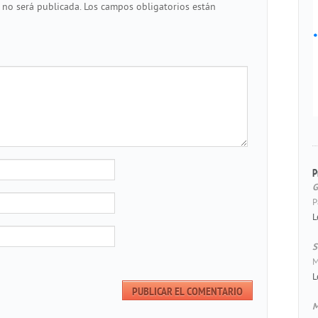
 no será publicada.
Los campos obligatorios están
P
G
P
L
S
M
L
M