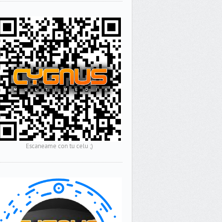
Escaneame con tu celu ;)