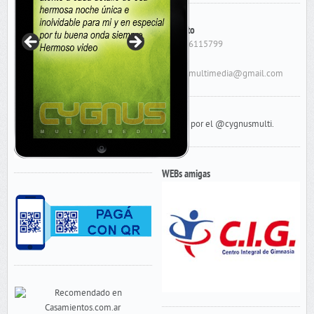
Contacto
Cel: 156115799
E-Mail:
cygnusmultimedia@gmail.com
Tweets por el @cygnusmulti.
WEBs amigas