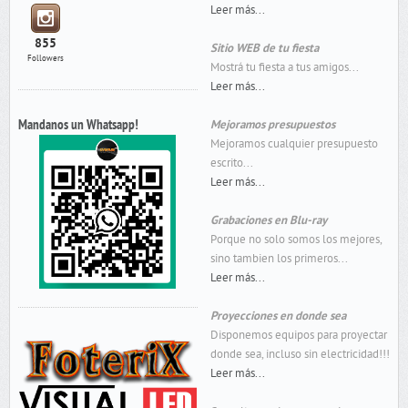
Leer más...
855
Sitio WEB de tu fiesta
Followers
Mostrá tu fiesta a tus amigos...
Leer más...
Mandanos un Whatsapp!
Mejoramos presupuestos
Mejoramos cualquier presupuesto
escrito...
Leer más...
Grabaciones en Blu-ray
Porque no solo somos los mejores,
sino tambien los primeros...
Leer más...
Proyecciones en donde sea
Disponemos equipos para proyectar
donde sea, incluso sin electricidad!!!
Leer más...