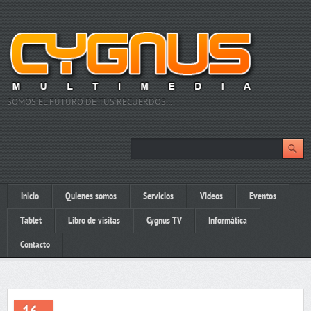
SOMOS EL FUTURO DE TUS RECUERDOS…
Inicio
Quienes somos
Servicios
Videos
Eventos
Tablet
Libro de visitas
Cygnus TV
Informática
Contacto