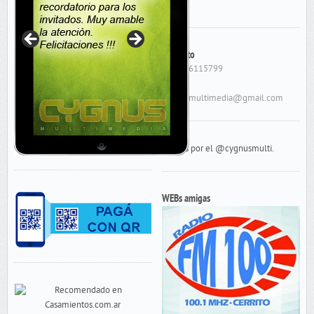
Contacto
Cel: 156115799
E-Mail:
cygnusmultimedia@gmail.com
Tweets por el @cygnusmulti.
WEBs amigas