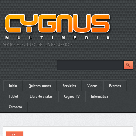
SOMOS EL FUTURO DE TUS RECUERDOS…
Inicio
Quienes somos
Servicios
Videos
Eventos
Tablet
Libro de visitas
Cygnus TV
Informática
Contacto