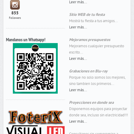
Leer más...
855
Sitio WEB de tu fiesta
Followers
Mostrá tu fiesta a tus amigos...
Leer más...
Mandanos un Whatsapp!
Mejoramos presupuestos
Mejoramos cualquier presupuesto
escrito...
Leer más...
Grabaciones en Blu-ray
Porque no solo somos los mejores,
sino tambien los primeros...
Leer más...
Proyecciones en donde sea
Disponemos equipos para proyectar
donde sea, incluso sin electricidad!!!
Leer más...