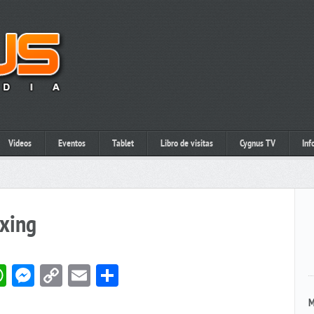
Videos
Eventos
Tablet
Libro de visitas
Cygnus TV
Inf
xing
book
itter
WhatsApp
Messenger
Copy
Email
Compartir
Link
M