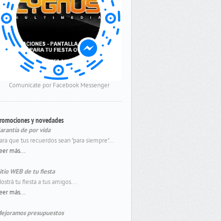
Comunicate por Facebook Messenger
romociones y novedades
arantía de por vida
ara que tus recuerdos sean "para siempre"...
eer más...
itio WEB de tu fiesta
ostrá tu fiesta a tus amigos...
eer más...
ejoramos presupuestos