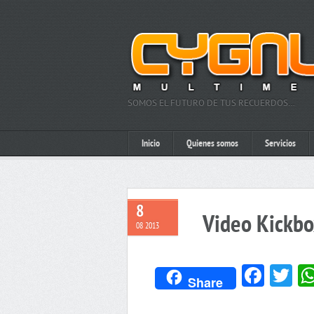
SOMOS EL FUTURO DE TUS RECUERDOS…
Inicio
Quienes somos
Servicios
8
Video Kickbo
08 2013
Face
Tw
Share