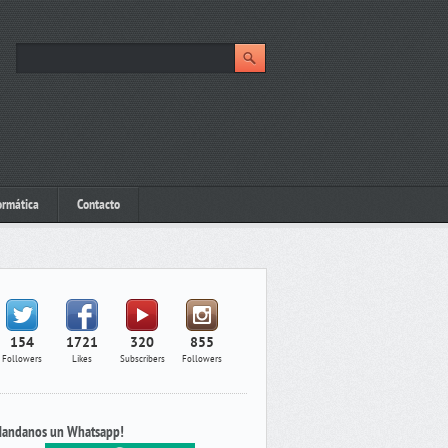
ormática
Contacto
154
1721
320
855
Followers
Likes
Subscribers
Followers
andanos un Whatsapp!