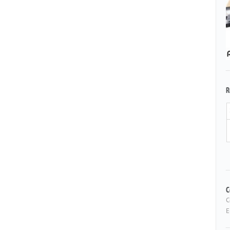
R
C
C
E