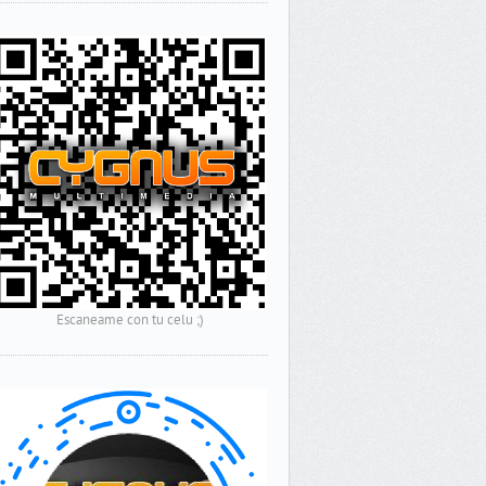
Escaneame con tu celu ;)