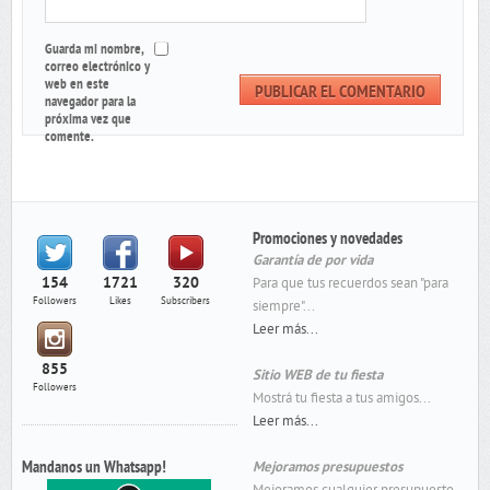
Guarda mi nombre,
correo electrónico y
web en este
navegador para la
próxima vez que
comente.
Promociones y novedades
Garantía de por vida
154
1721
320
Para que tus recuerdos sean "para
Followers
Likes
Subscribers
siempre"...
Leer más...
855
Sitio WEB de tu fiesta
Followers
Mostrá tu fiesta a tus amigos...
Leer más...
Mandanos un Whatsapp!
Mejoramos presupuestos