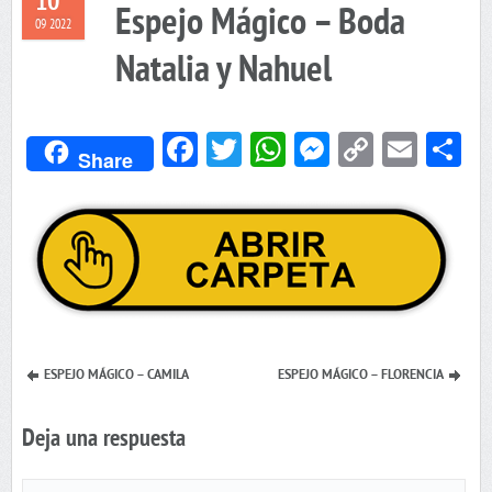
10
Espejo Mágico – Boda
09 2022
Natalia y Nahuel
Facebook
Twitter
WhatsApp
Messenger
Copy
Emai
C
Share
Link
ESPEJO MÁGICO – CAMILA
ESPEJO MÁGICO – FLORENCIA
Deja una respuesta