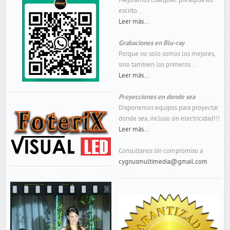
Mejoramos cualquier presupuesto
escrito...
Leer más...
Grabaciones en Blu-ray
Porque no solo somos los mejores,
sino tambien los primeros...
Leer más...
Proyecciones en donde sea
Disponemos equipos para proyectar
donde sea, incluso sin electricidad!!!
Leer más...
Consultanos sin compromiso a
cygnusmultimedia@gmail.com