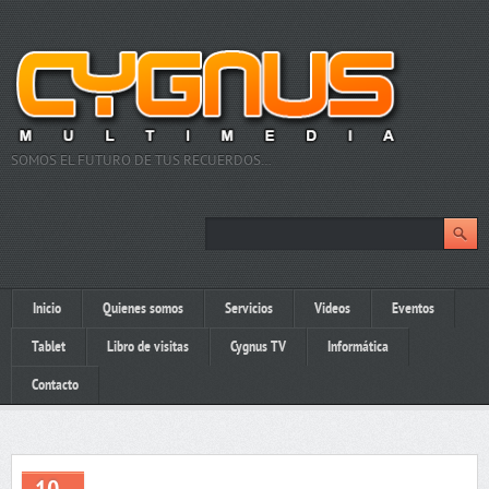
SOMOS EL FUTURO DE TUS RECUERDOS…
Inicio
Quienes somos
Servicios
Videos
Eventos
Tablet
Libro de visitas
Cygnus TV
Informática
Contacto