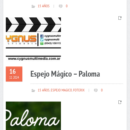
15 AÑOS
|
0
16
Espejo Mágico – Paloma
11 2024
15 AÑOS
,
ESPEJO MAGICO
,
FOTERIX
|
0