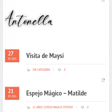
27
Visita de Maysi
09 2024
SIN CATEGORÍA
|
0
21
Espejo Mágico – Matilde
09 2024
15 AÑOS
,
ESPEJO MAGICO
,
FOTERIX
|
0