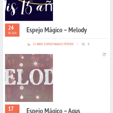
24
Espejo Mágico – Melody
08 2024
15 AÑOS
,
ESPEJO MAGICO
,
FOTERIX
|
0
17
Espejo Mágico – Agus