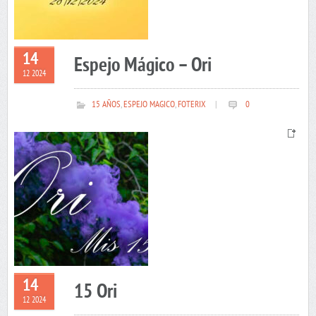
14
Espejo Mágico – Ori
12 2024
15 AÑOS
,
ESPEJO MAGICO
,
FOTERIX
|
0
14
15 Ori
12 2024