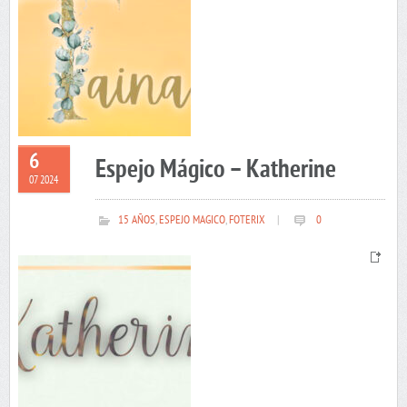
6
Espejo Mágico – Katherine
07 2024
15 AÑOS
,
ESPEJO MAGICO
,
FOTERIX
|
0