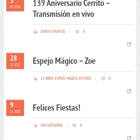
5
139 Aniversario Cerrito –
05 2026
Transmisión en vivo
OTROS EVENTOS
|
0
28
Espejo Mágico – Zoe
12 2025
15 AÑOS
,
ESPEJO MAGICO
,
FOTERIX
|
0
9
Felices Fiestas!
12 2025
SIN CATEGORÍA
|
0