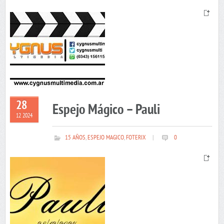
28
Espejo Mágico – Pauli
12 2024
15 AÑOS
,
ESPEJO MAGICO
,
FOTERIX
|
0