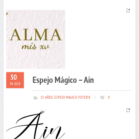
30
Espejo Mágico – Ain
04 2024
15 AÑOS
,
ESPEJO MAGICO
,
FOTERIX
|
0