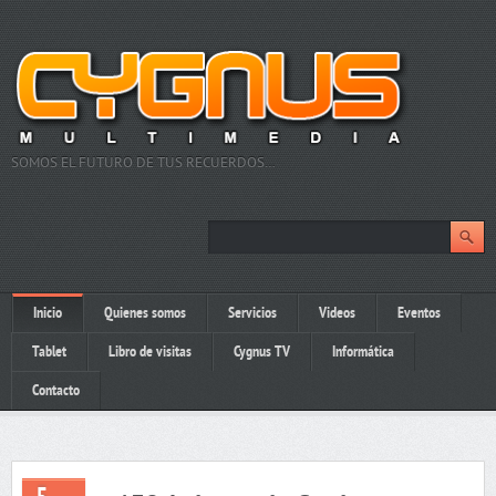
SOMOS EL FUTURO DE TUS RECUERDOS…
Inicio
Quienes somos
Servicios
Videos
Eventos
Tablet
Libro de visitas
Cygnus TV
Informática
Contacto