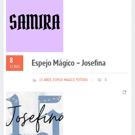
8
Espejo Mágico – Josefina
12 2023
15 AÑOS
,
ESPEJO MAGICO
,
FOTERIX
|
0