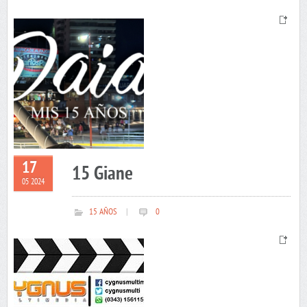
17
15 Giane
05 2024
15 AÑOS
|
0