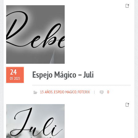
24
Espejo Mágico – Juli
05 2025
15 AÑOS
,
ESPEJO MAGICO
,
FOTERIX
|
0