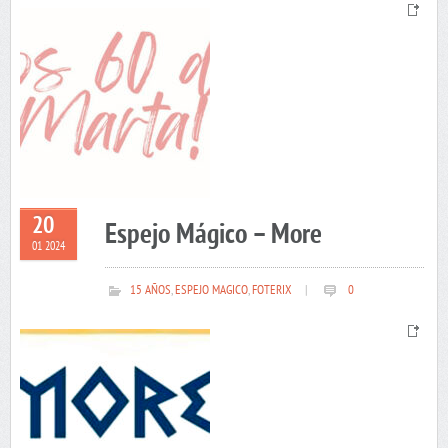
20
Espejo Mágico – More
01 2024
15 AÑOS
,
ESPEJO MAGICO
,
FOTERIX
|
0