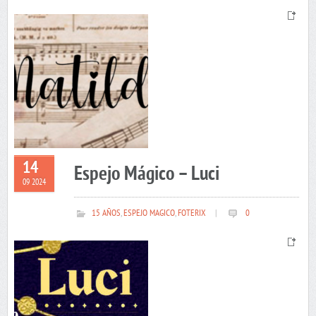
14
Espejo Mágico – Luci
09 2024
15 AÑOS
,
ESPEJO MAGICO
,
FOTERIX
|
0