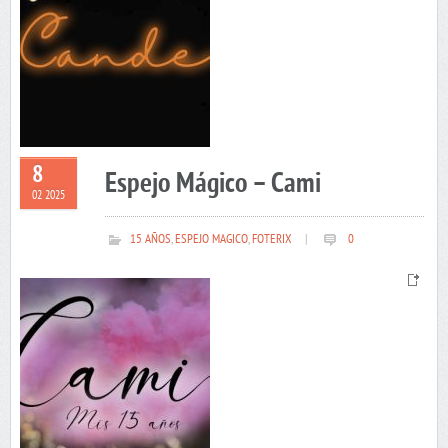
8
Espejo Mágico – Cami
02 2025
15 AÑOS
,
ESPEJO MAGICO
,
FOTERIX
|
0