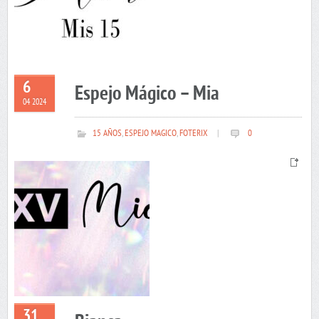
6
Espejo Mágico – Mia
04 2024
15 AÑOS
,
ESPEJO MAGICO
,
FOTERIX
|
0
31