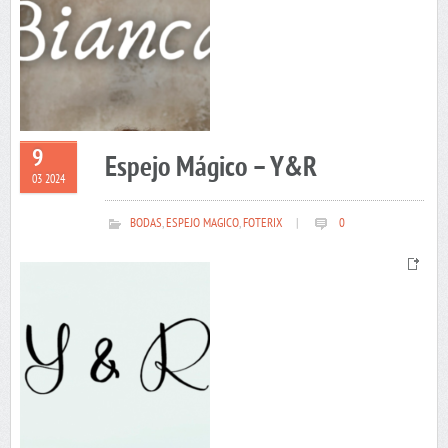
9
Espejo Mágico – Y&R
03 2024
BODAS
,
ESPEJO MAGICO
,
FOTERIX
|
0