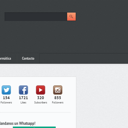
ormática
Contacto
154
1721
320
855
Followers
Likes
Subscribers
Followers
andanos un Whatsapp!