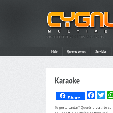
SOMOS EL FUTURO DE TUS RECUERDOS…
Inicio
Quienes somos
Servicios
Karaoke
Face
Tw
Share
Te gusta cantar? Querés divertirte c