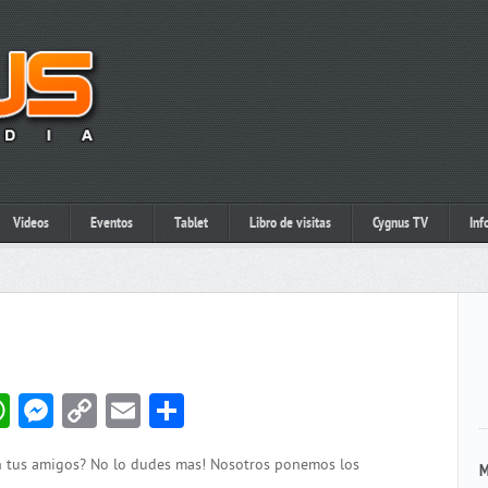
Videos
Eventos
Tablet
Libro de visitas
Cygnus TV
Inf
book
itter
WhatsApp
Messenger
Copy
Email
Compartir
Link
on tus amigos? No lo dudes mas! Nosotros ponemos los
M