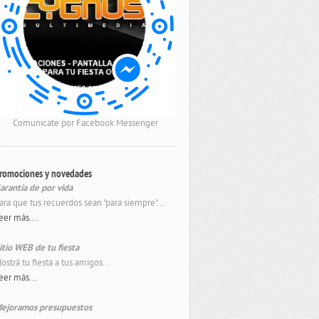
Comunicate por Facebook Messenger
romociones y novedades
arantía de por vida
ara que tus recuerdos sean "para siempre"...
eer más...
itio WEB de tu fiesta
ostrá tu fiesta a tus amigos...
eer más...
ejoramos presupuestos