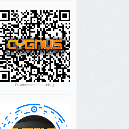
Escaneame con tu celu ;)