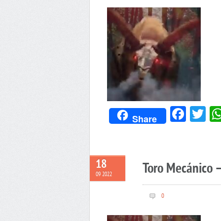
Face
Tw
Share
18
Toro Mecánico –
09 2022
0