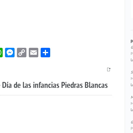
P
G
book
itter
WhatsApp
Messenger
Copy
Email
Compartir
P
Link
L
S
M
 Día de las infancias Piedras Blancas
L
M
M
L
G
P