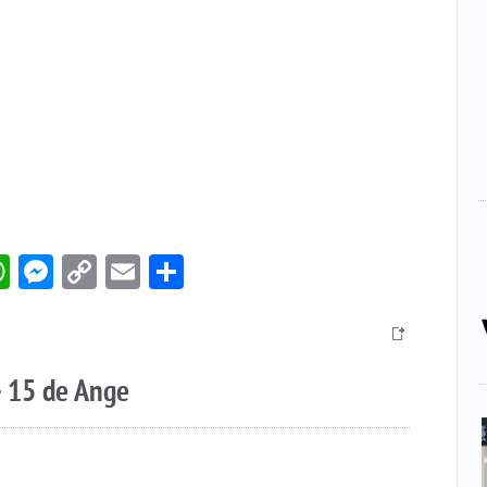
book
itter
WhatsApp
Messenger
Copy
Email
Compartir
Link
– 15 de Ange