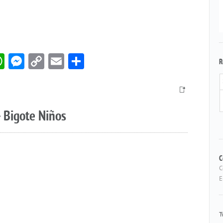
book
itter
WhatsApp
Messenger
Copy
Email
Compartir
R
Link
 Bigote Niños
C
C
E
T