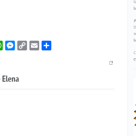
t
L
P
D
s
L
book
itter
WhatsApp
Messenger
Copy
Email
Compartir
Link
C
c
 Elena