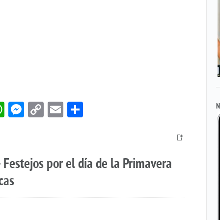
book
itter
WhatsApp
Messenger
Copy
Email
Compartir
N
Link
 Festejos por el día de la Primavera
cas