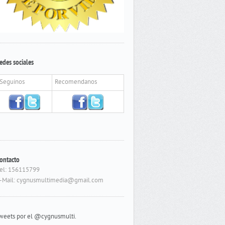
edes sociales
Seguinos
Recomendanos
ontacto
el: 156115799
-Mail: cygnusmultimedia@gmail.com
weets por el @cygnusmulti.