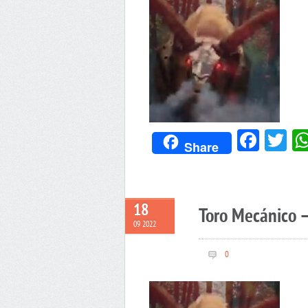
Face
Tw
Share
18
Toro Mecánico –
09 2022
0