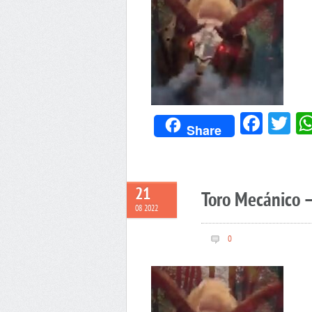
Face
Tw
Share
21
Toro Mecánico –
08 2022
0