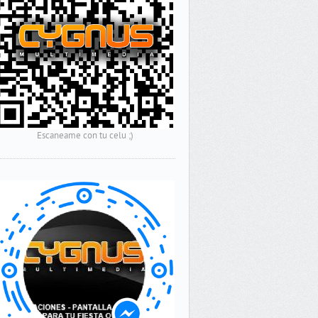
Escaneame con tu celu ;)