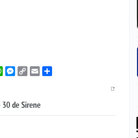
book
itter
WhatsApp
Messenger
Copy
Email
Compartir
Link
 30 de Sirene