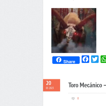
Face
Tw
Share
20
Toro Mecánico 
03 2023
0