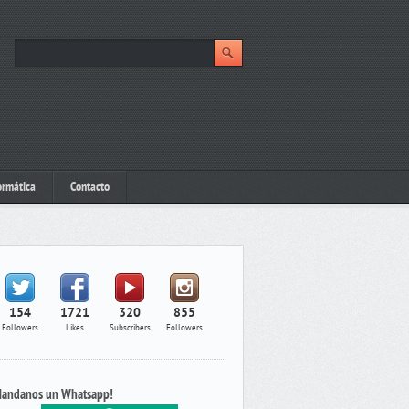
ormática
Contacto
154
1721
320
855
Followers
Likes
Subscribers
Followers
andanos un Whatsapp!