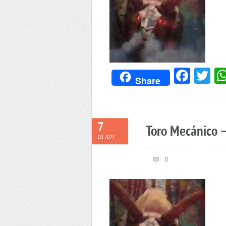
Face
Tw
Share
7
Toro Mecánico –
08 2022
0