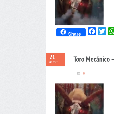
Face
Tw
Share
21
Toro Mecánico –
07 2022
0