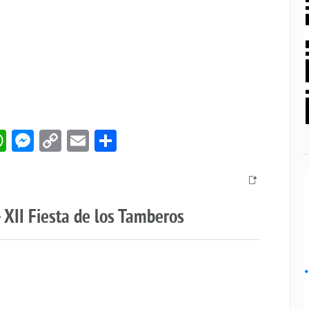
book
itter
WhatsApp
Messenger
Copy
Email
Compartir
Link
 XII Fiesta de los Tamberos