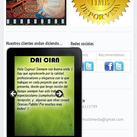
Nuestros clientes andan diciendo…
Redes sociales
Seguinos
Recomendanos
Contacto
Cel: 156115799
E-Mail:
cygnusmultimedia@gmail.com