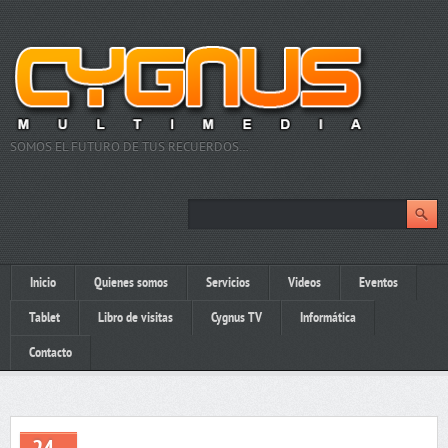
SOMOS EL FUTURO DE TUS RECUERDOS…
Inicio
Quienes somos
Servicios
Videos
Eventos
Tablet
Libro de visitas
Cygnus TV
Informática
Contacto