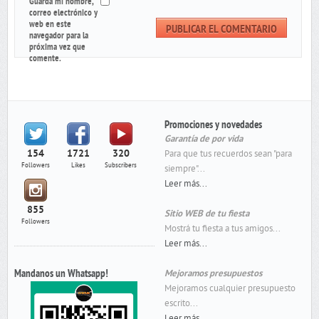
Guarda mi nombre,
correo electrónico y
web en este
navegador para la
próxima vez que
comente.
Promociones y novedades
Garantía de por vida
154
1721
320
Para que tus recuerdos sean "para
Followers
Likes
Subscribers
siempre"...
Leer más...
855
Sitio WEB de tu fiesta
Followers
Mostrá tu fiesta a tus amigos...
Leer más...
Mandanos un Whatsapp!
Mejoramos presupuestos
Mejoramos cualquier presupuesto
escrito...
Leer más...