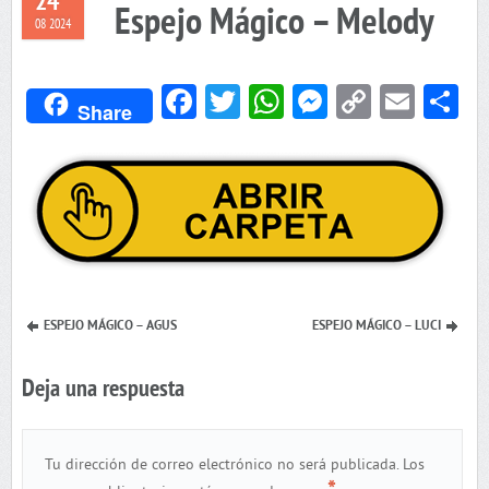
24
Espejo Mágico – Melody
08 2024
Facebook
Twitter
WhatsApp
Messenger
Copy
Emai
C
Share
Link
ESPEJO MÁGICO – AGUS
ESPEJO MÁGICO – LUCI
Deja una respuesta
Tu dirección de correo electrónico no será publicada.
Los