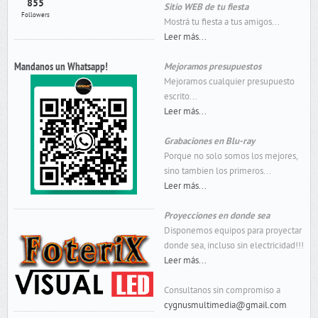
855
Sitio WEB de tu fiesta
Followers
Mostrá tu fiesta a tus amigos...
Leer más...
Mandanos un Whatsapp!
Mejoramos presupuestos
Mejoramos cualquier presupuesto
escrito...
Leer más...
Grabaciones en Blu-ray
Porque no solo somos los mejores,
sino tambien los primeros...
Leer más...
Proyecciones en donde sea
Disponemos equipos para proyectar
donde sea, incluso sin electricidad!!!
Leer más...
Consultanos sin compromiso a
cygnusmultimedia@gmail.com