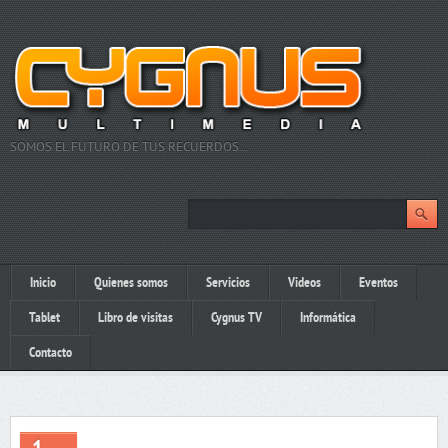
SOMOS EL FUTURO DE TUS RECUERDOS…
Inicio
Quienes somos
Servicios
Videos
Eventos
Tablet
Libro de visitas
Cygnus TV
Informática
Contacto