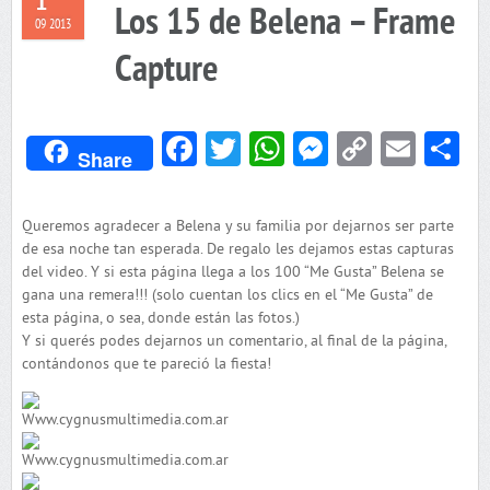
1
Los 15 de Belena – Frame
09 2013
Capture
Facebook
Twitter
WhatsApp
Messenger
Copy
Emai
C
Share
Link
Queremos agradecer a Belena y su familia por dejarnos ser parte
de esa noche tan esperada. De regalo les dejamos estas capturas
del video. Y si esta página llega a los 100 “Me Gusta” Belena se
gana una remera!!! (solo cuentan los clics en el “Me Gusta” de
esta página, o sea, donde están las fotos.)
Y si querés podes dejarnos un comentario, al final de la página,
contándonos que te pareció la fiesta!