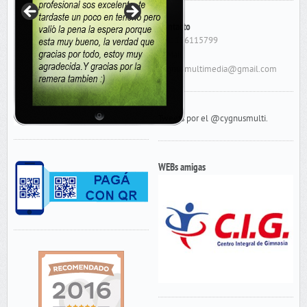
Contacto
Cel: 156115799
E-Mail:
cygnusmultimedia@gmail.com
Tweets por el @cygnusmulti.
WEBs amigas