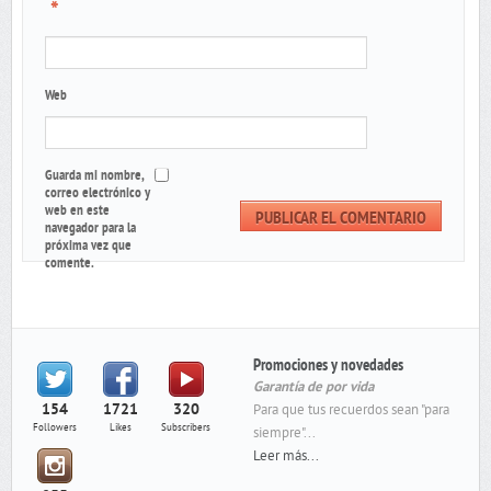
*
Web
Guarda mi nombre,
correo electrónico y
web en este
navegador para la
próxima vez que
comente.
Promociones y novedades
Garantía de por vida
154
1721
320
Para que tus recuerdos sean "para
Followers
Likes
Subscribers
siempre"...
Leer más...