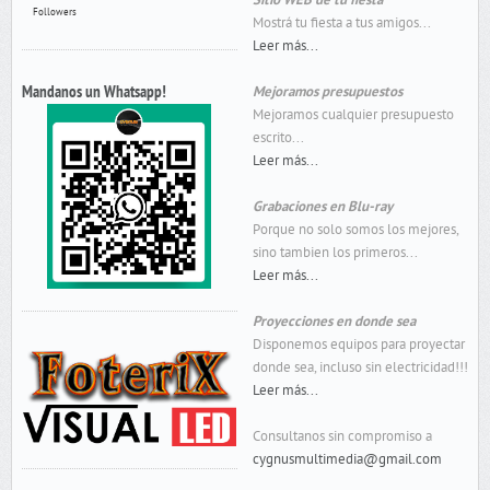
Sitio WEB de tu fiesta
Followers
Mostrá tu fiesta a tus amigos...
Leer más...
Mandanos un Whatsapp!
Mejoramos presupuestos
Mejoramos cualquier presupuesto
escrito...
Leer más...
Grabaciones en Blu-ray
Porque no solo somos los mejores,
sino tambien los primeros...
Leer más...
Proyecciones en donde sea
Disponemos equipos para proyectar
donde sea, incluso sin electricidad!!!
Leer más...
Consultanos sin compromiso a
cygnusmultimedia@gmail.com