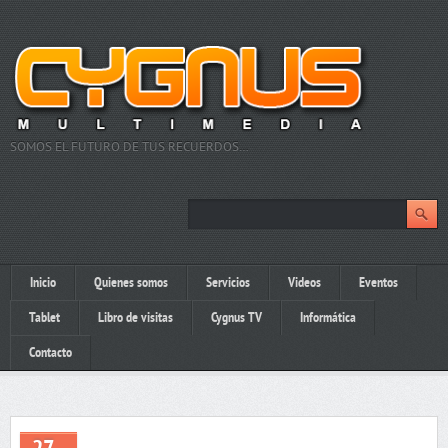
SOMOS EL FUTURO DE TUS RECUERDOS…
Inicio
Quienes somos
Servicios
Videos
Eventos
Tablet
Libro de visitas
Cygnus TV
Informática
Contacto