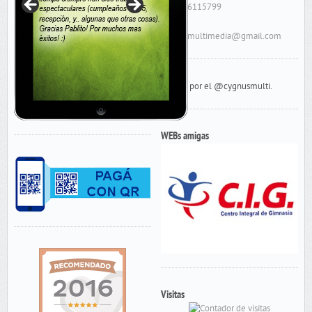
Contacto
Cel: 156115799
E-Mail:
cygnusmultimedia@gmail.com
Tweets por el @cygnusmulti.
WEBs amigas
Visitas