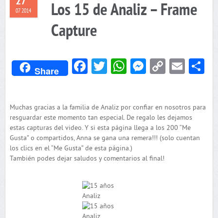
27
Los 15 de Analiz – Frame
07 2014
Capture
Facebook
Twitter
WhatsApp
Messenger
Copy
Emai
C
Share
Link
Muchas gracias a la familia de Analiz por confiar en nosotros para
resguardar este momento tan especial. De regalo les dejamos
estas capturas del video. Y si esta página llega a los 200 “Me
Gusta” o compartidos, Anna se gana una remera!!! (solo cuentan
los clics en el “Me Gusta” de esta página.)
También podes dejar saludos y comentarios al final!