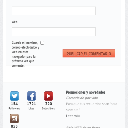
*
Web
Guarda mi nombre,
correo electrónico y
web en este
navegador para la
próxima vez que
comente.
Promociones y novedades
Garantía de por vida
154
1721
320
Para que tus recuerdos sean "para
Followers
Likes
Subscribers
siempre"...
Leer más...
855